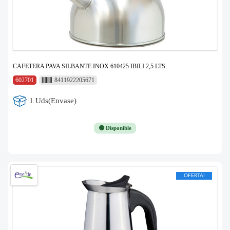
CAFETERA PAVA SILBANTE INOX 610425 IBILI 2,5 LTS.
602701
8411922205671
1 Uds(Envase)
🟢 Disponible
OFERTA!