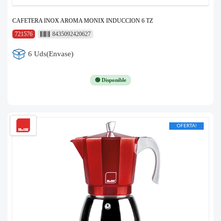
CAFETERA INOX AROMA MONIX INDUCCION 6 TZ
721576
8435092420627
6 Uds(Envase)
🟢 Disponible
OFERTA!