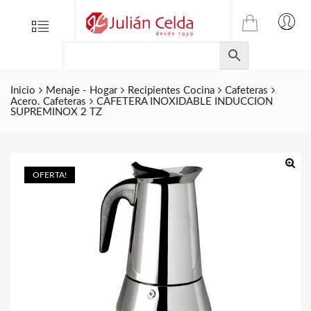
TIENDA
Tienda
Menu
0
ONLINE
Folletos
DE
Marcas
JULIAN
CELDA
Inicio
Menaje - Hogar
Recipientes Cocina
Cafeteras
Contacto
Acero. Cafeteras
CAFETERA INOXIDABLE INDUCCION
S.L.
SUPREMINOX 2 TZ
Productos
de
ferretería.
OFERTA!
🔍