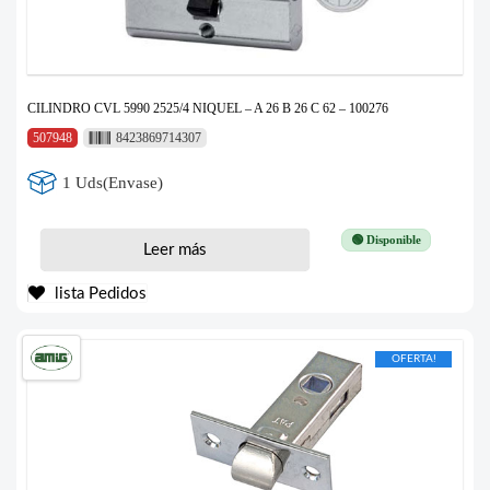
CILINDRO CVL 5990 2525/4 NIQUEL – A 26 B 26 C 62 – 100276
507948
8423869714307
1 Uds(Envase)
🟢 Disponible
Leer más
lista Pedidos
OFERTA!