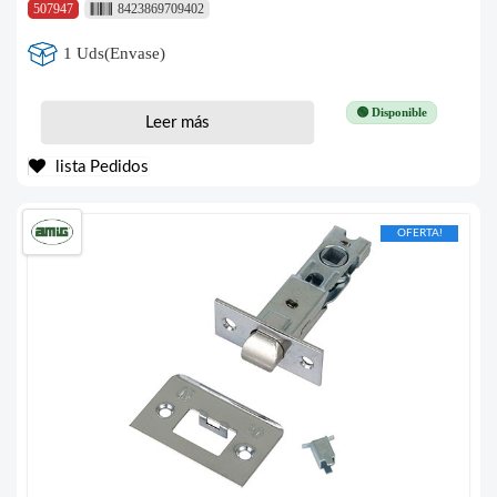
507947
8423869709402
1 Uds(Envase)
🟢 Disponible
Leer más
lista Pedidos
OFERTA!