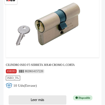
CILINDRO ISEO F5 SERRETA 30X40 CROMO L.CORTA
658193
8020614157220
ISEO_5%
10 Uds(Envase)
🟢 Disponible
Leer más