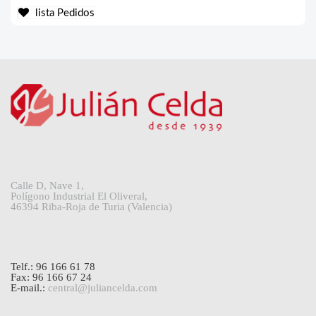
lista Pedidos
Calle D, Nave 1,
Polígono Industrial El Oliveral,
46394 Riba-Roja de Turia (Valencia)
Telf.: 96 166 61 78
Fax: 96 166 67 24
E-mail.:
central@juliancelda.com