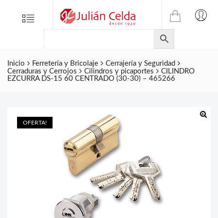
TIENDA
Tienda
Menu
0
ONLINE
Folletos
DE
Marcas
JULIAN
CELDA
Inicio
Ferretería y Bricolaje
Cerrajería y Seguridad
Contacto
Cerraduras y Cerrojos
Cilindros y picaportes
CILINDRO
S.L.
EZCURRA DS-15 60 CENTRADO (30-30) – 465266
Productos
de
ferretería.
OFERTA!
🔍