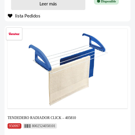
🟢 Disponible
Leer más
lista Pedidos
TENDEDERO RADIADOR CLICK – 405810
950997
8002524058101