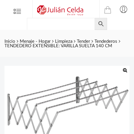
TIENDA
Tienda
Menu
0
ONLINE
Folletos
DE
Marcas
JULIAN
CELDA
Contacto
Inicio
Menaje - Hogar
Limpieza
Tender
Tendederos
TENDEDERO EXTENSIBLE: VARILLA SUELTA 140 CM
S.L.
Productos
de
ferretería.
🔍