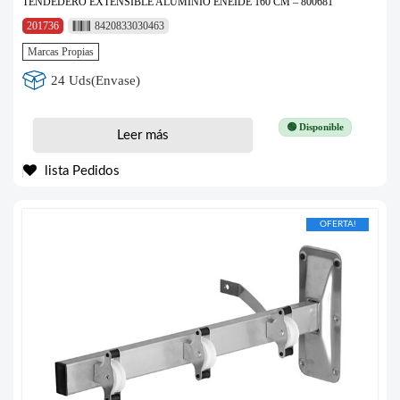
TENDEDERO EXTENSIBLE ALUMINIO ENEIDE 160 CM – 800681
201736
8420833030463
Marcas Propias
24 Uds(Envase)
🟢 Disponible
Leer más
lista Pedidos
OFERTA!