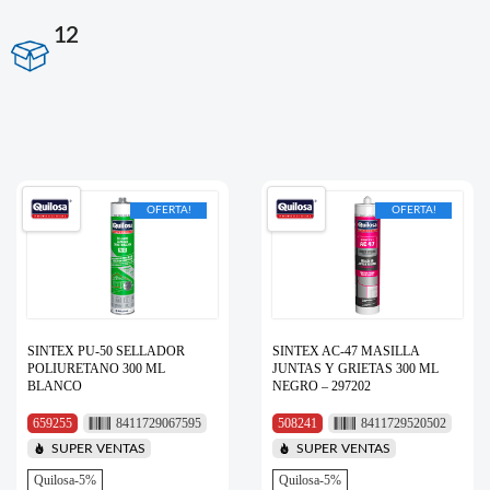
12
OFERTA!
OFERTA!
SINTEX PU-50 SELLADOR
SINTEX AC-47 MASILLA
POLIURETANO 300 ML
JUNTAS Y GRIETAS 300 ML
BLANCO
NEGRO – 297202
659255
8411729067595
508241
8411729520502
SUPER VENTAS
SUPER VENTAS
Quilosa-5%
Quilosa-5%