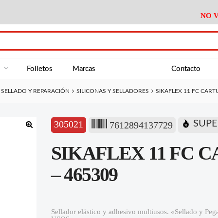
NO V
DA
Medición
Baño
Útiles M
NE
Electricidad
Cocina
Recipient
a
Folletos
Marcas
Contacto
Climatización
Hogar
Limpieza
SELLADO Y REPARACIÓN
SILICONAS Y SELLADORES
SIKAFLEX 11 FC CART
Tornillería
P.A.E.
Climatiza
AN
Varios Ferreteria
Útiles Cocina
Varios M
A
305021
SUPE
7612894137729
Material Exposición
Medición
Baño
Útiles M
🔍
SIKAFLEX 11 FC 
Electricidad
Cocina
Recipient
Climatización
Hogar
Limpieza
– 465309
Tornillería
P.A.E.
Climatiza
Varios Ferreteria
Útiles Cocina
Varios M
Sellador elástico y adhesivo multiusos. «Sellado y P
Material Exposición