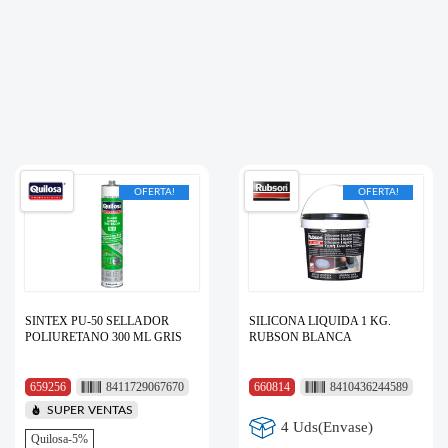
OFERTA!
OFERTA!
SINTEX PU-50 SELLADOR
SILICONA LIQUIDA 1 KG.
POLIURETANO 300 ML GRIS
RUBSON BLANCA
659256
8411729067670
660814
8410436244589
SUPER VENTAS
4 Uds(Envase)
Quilosa-5%