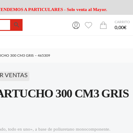
ENDEMOS A PARTICULARES - Solo venta al Mayor.
CARRITO
0
0
esa
Riego
Mobiliario
0,00€
es Cocina
Herramientas Jardín
Maquinaria Jardín
Cultivo
Camping
UCHO 300 CM3 GRIS – 465309
ción
Piscina
Animales
Agrotextiles
enaje
Varios Jardin
R VENTAS
esa
Riego
Mobiliario
CARTUCHO 300 CM3 GRIS
es Cocina
Herramientas Jardín
Maquinaria Jardín
Cultivo
Camping
ción
Piscina
Animales
Agrotextiles
enaje
Varios Jardin
egado, todo en uno», a base de poliuretano monocomponente.