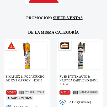
PROMOCIÓN:
SUPER VENTAS
DE LA MISMA CATEGORÍA
SIKAFLEX 11 FC CARTUCHO
RUSH PATTEX AUTO &
300 CM3 MARRON – 465310
NAUTICA CARTUCHO 280ML
NEGRO
305022
7612894137743
747712
8410436499620
SUPER VENTAS
12 Uds(Envase)