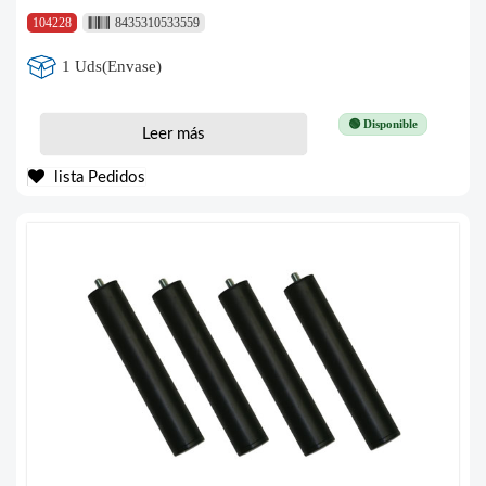
104228
8435310533559
1 Uds(Envase)
🟢 Disponible
Leer más
lista Pedidos