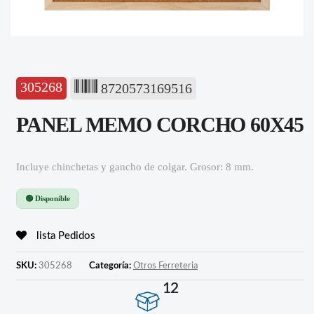
305268
8720573169516
PANEL MEMO CORCHO 60X45
Incluye chinchetas y gancho de colgar. Grosor: 8 mm.
🟢 Disponible
lista Pedidos
SKU:
305268
Categoría:
Otros Ferreteria
12