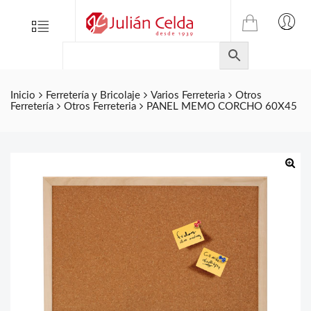
TIENDA
Tienda
Menu
0
ONLINE
Folletos
DE
Marcas
JULIAN
CELDA
Contacto
Inicio
Ferretería y Bricolaje
Varios Ferreteria
Otros
Ferretería
Otros Ferreteria
PANEL MEMO CORCHO 60X45
S.L.
Productos
de
ferretería.
🔍