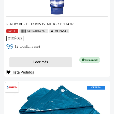
RENOVADOR DE FAROS 150 ML. KRAFFT 14392
746111
8410410143921
VERANO
OTOÑO25
12 Uds(Envase)
🟢 Disponible
Leer más
lista Pedidos
OFERTA!