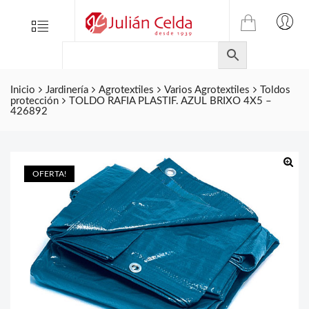
TIENDA
Tienda
Menu
0
ONLINE
Folletos
DE
Marcas
JULIAN
CELDA
Inicio
Jardinería
Agrotextiles
Varios Agrotextiles
Toldos
Contacto
protección
TOLDO RAFIA PLASTIF. AZUL BRIXO 4X5 –
S.L.
426892
Productos
de
ferretería.
OFERTA!
🔍