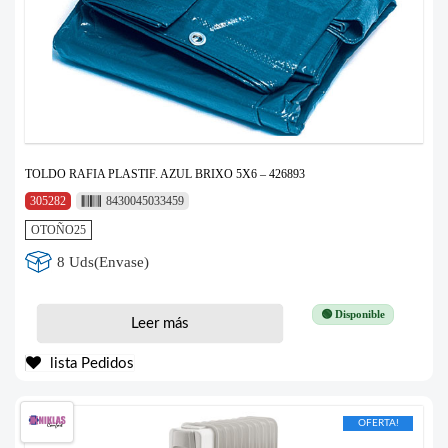
TOLDO RAFIA PLASTIF. AZUL BRIXO 5X6 – 426893
305282
8430045033459
OTOÑO25
8 Uds(Envase)
🟢 Disponible
Leer más
lista Pedidos
OFERTA!