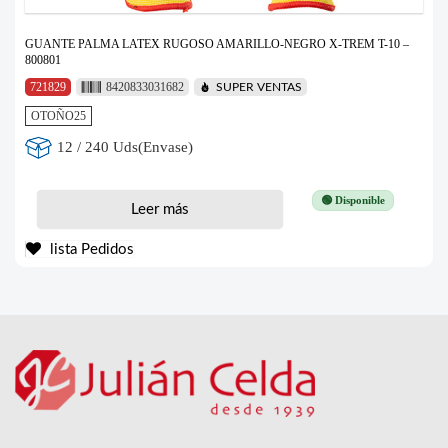
GUANTE PALMA LATEX RUGOSO AMARILLO-NEGRO X-TREM T-10 –
800801
721829
8420833031682
SUPER VENTAS
OTOÑO25
12 / 240 Uds(Envase)
🟢 Disponible
Leer más
lista Pedidos