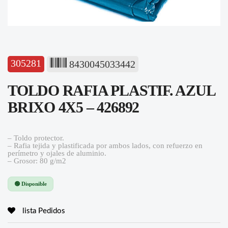
305281
8430045033442
TOLDO RAFIA PLASTIF. AZUL
BRIXO 4X5 – 426892
– Toldo protector.
– Rafia tejida y plastificada por ambos lados, con refuerzo en
perímetro y ojales de aluminio.
– Grosor: 80 g/m2
🟢 Disponible
lista Pedidos