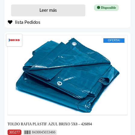
🟢 Disponible
Leer más
lista Pedidos
OFERTA!
TOLDO RAFIA PLASTIF. AZUL BRIXO 5X8 – 426894
305277
8430045033466