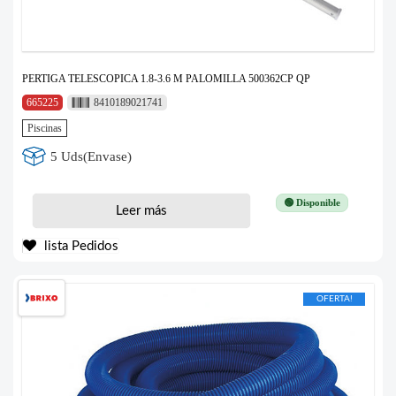
PERTIGA TELESCOPICA 1.8-3.6 M PALOMILLA 500362CP QP
665225
8410189021741
Piscinas
5 Uds(Envase)
🟢 Disponible
Leer más
lista Pedidos
OFERTA!