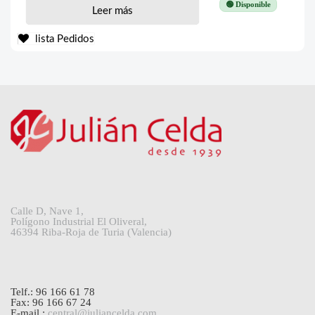
🟢 Disponible
Leer más
lista Pedidos
Calle D, Nave 1,
Polígono Industrial El Oliveral,
46394 Riba-Roja de Turia (Valencia)
Telf.: 96 166 61 78
Fax: 96 166 67 24
E-mail.:
central@juliancelda.com