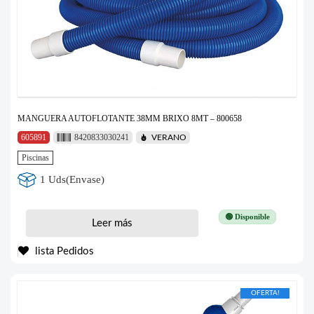
MANGUERA AUTOFLOTANTE 38MM BRIXO 8MT – 800658
605891
8420833030241
VERANO
Piscinas
1 Uds(Envase)
🟢 Disponible
Leer más
lista Pedidos
OFERTA!