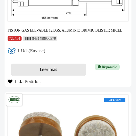
PISTON GAS ELEVABLE 12KGS. ALUMINIO BRIMIC BLISTER MICEL
722454
8431488906379
1 Uds(Envase)
🟢 Disponible
Leer más
lista Pedidos
OFERTA!