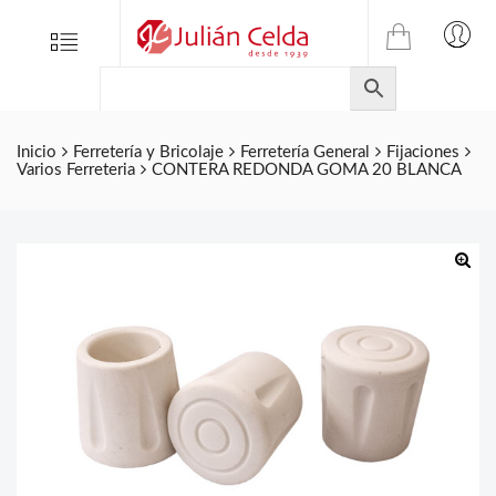
TIENDA
Tienda
Menu
0
ONLINE
Folletos
DE
Marcas
JULIAN
CELDA
Contacto
Inicio
Ferretería y Bricolaje
Ferretería General
Fijaciones
Varios Ferreteria
CONTERA REDONDA GOMA 20 BLANCA
S.L.
Productos
de
ferretería.
🔍