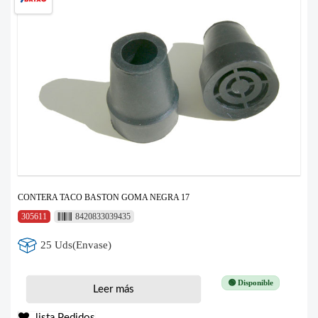
CONTERA TACO BASTON GOMA NEGRA 17
305611
8420833039435
25 Uds(Envase)
🟢 Disponible
Leer más
lista Pedidos