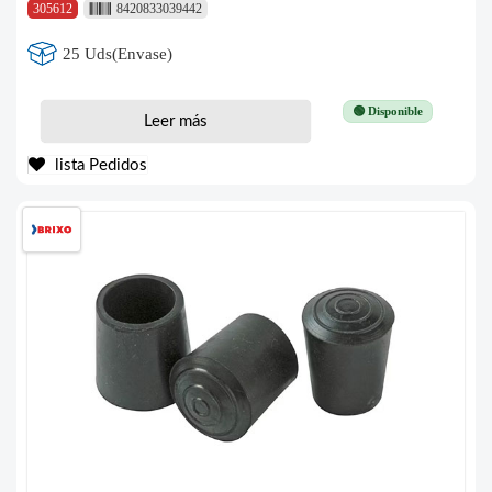
305612
8420833039442
25 Uds(Envase)
🟢 Disponible
Leer más
lista Pedidos