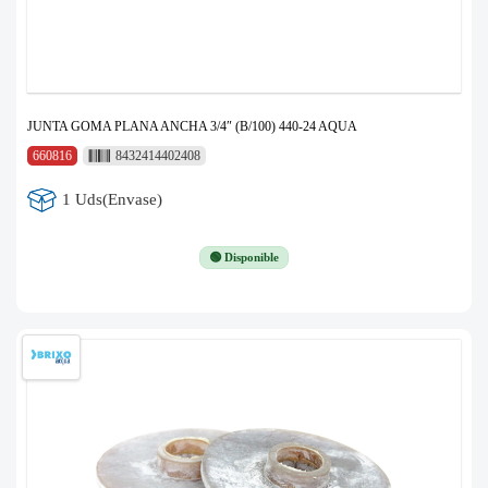
JUNTA GOMA PLANA ANCHA 3/4″ (B/100) 440-24 AQUA
660816
8432414402408
1 Uds(Envase)
🟢 Disponible