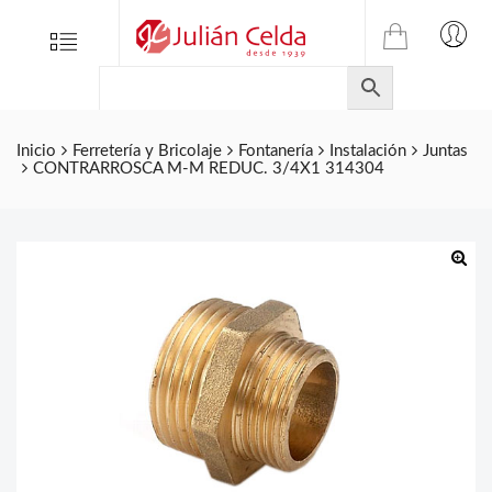
TIENDA
Tienda
Menu
0
ONLINE
Folletos
DE
Marcas
JULIAN
CELDA
Contacto
Inicio
Ferretería y Bricolaje
Fontanería
Instalación
Juntas
CONTRARROSCA M-M REDUC. 3/4X1 314304
S.L.
Productos
de
ferretería.
🔍