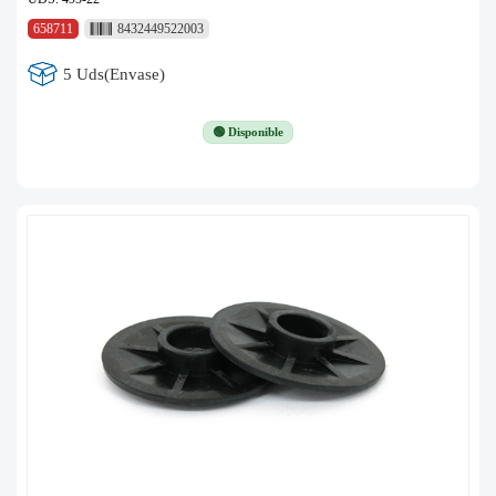
658711
8432449522003
5 Uds(Envase)
🟢 Disponible