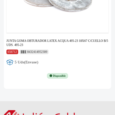
JUNTA GOMA OBTURADOR LATEX ACQUA 495-23 18X67 C/CUELLO B/5
UDS. 495-23
658712
8432414952309
5 Uds(Envase)
🟢 Disponible