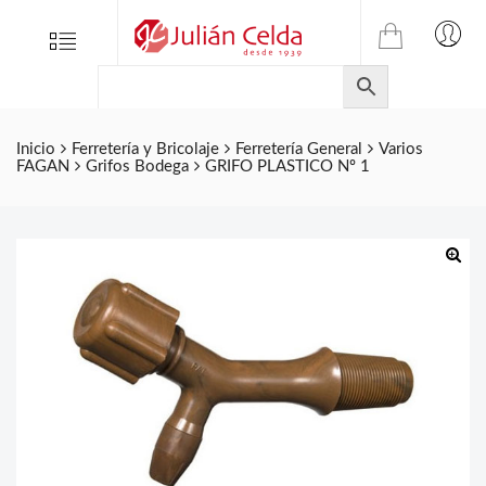
TIENDA
Tienda
Menu
0
ONLINE
Folletos
DE
Marcas
JULIAN
CELDA
Contacto
Inicio
Ferretería y Bricolaje
Ferretería General
Varios
FAGAN
Grifos Bodega
GRIFO PLASTICO Nº 1
S.L.
Productos
de
ferretería.
🔍