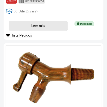
400127
8420833906058
60 Uds(Envase)
🟢 Disponible
Leer más
lista Pedidos