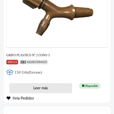
GRIFO PLASTICO Nº 2 CONO 3
400124
8420833904429
150 Uds(Envase)
🟢 Disponible
Leer más
lista Pedidos