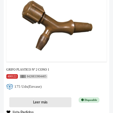
GRIFO PLASTICO Nº 2 CONO 1
400122
8420833904405
175 Uds(Envase)
🟢 Disponible
Leer más
lista Pedidos