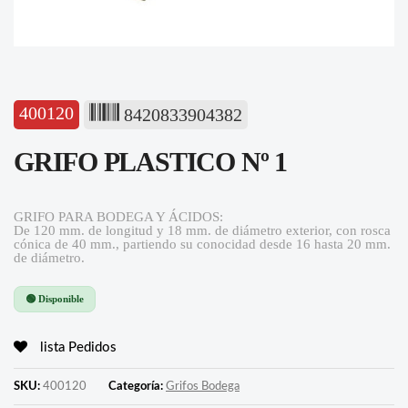
400120
8420833904382
GRIFO PLASTICO Nº 1
GRIFO PARA BODEGA Y ÁCIDOS:
De 120 mm. de longitud y 18 mm. de diámetro exterior, con rosca
cónica de 40 mm., partiendo su conocidad desde 16 hasta 20 mm.
de diámetro.
🟢 Disponible
lista Pedidos
SKU:
400120
Categoría:
Grifos Bodega