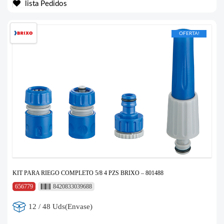
lista Pedidos
OFERTA!
KIT PARA RIEGO COMPLETO 5/8 4 PZS BRIXO – 801488
656779
8420833039688
12 / 48 Uds(Envase)