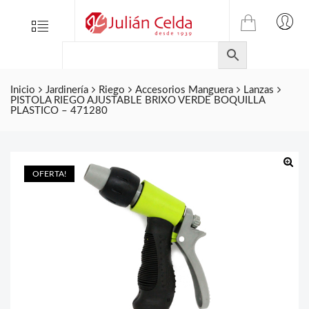
TIENDA
Tienda
Menu
0
ONLINE
Folletos
DE
Marcas
JULIAN
CELDA
Inicio
Jardinería
Riego
Accesorios Manguera
Lanzas
Contacto
PISTOLA RIEGO AJUSTABLE BRIXO VERDE BOQUILLA
S.L.
PLASTICO – 471280
Productos
de
ferretería.
OFERTA!
🔍