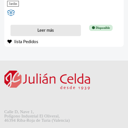
Jardin
🟢 Disponible
Leer más
lista Pedidos
Calle D, Nave 1,
Polígono Industrial El Oliveral,
46394 Riba-Roja de Turia (Valencia)