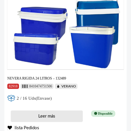
NEVERA RIGIDA 24 LITROS – 132489
82918
8410474751506
VERANO
2 / 16 Uds(Envase)
🟢 Disponible
Leer más
lista Pedidos