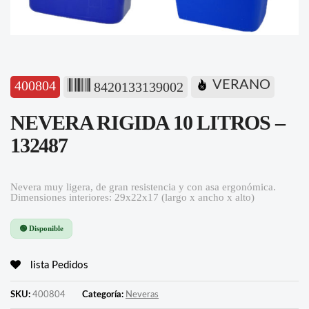
400804
VERANO
8420133139002
NEVERA RIGIDA 10 LITROS –
132487
Nevera muy ligera, de gran resistencia y con asa ergonómica.
Dimensiones interiores: 29x22x17 (largo x ancho x alto)
🟢 Disponible
lista Pedidos
SKU:
400804
Categoría:
Neveras