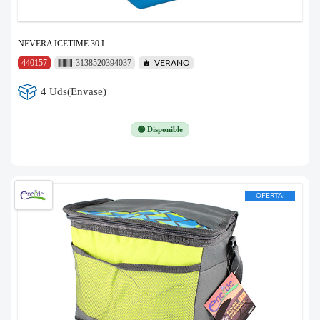
NEVERA ICETIME 30 L
440157
3138520394037
VERANO
4 Uds(Envase)
🟢 Disponible
OFERTA!