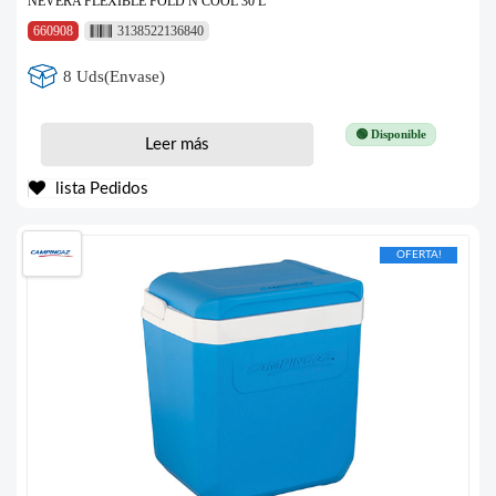
NEVERA FLEXIBLE FOLD N COOL 30 L
660908
3138522136840
8 Uds(Envase)
🟢 Disponible
Leer más
lista Pedidos
OFERTA!