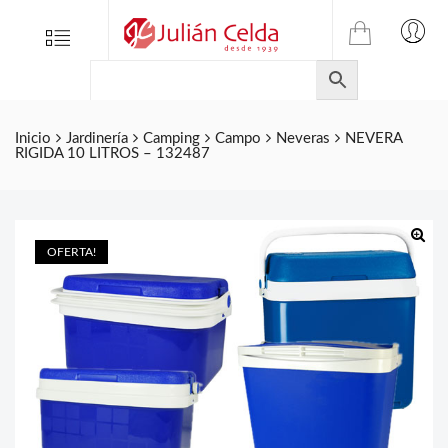
TIENDA
Tienda
Menu
0
ONLINE
Folletos
DE
Marcas
JULIAN
CELDA
Contacto
Inicio
Jardinería
Camping
Campo
Neveras
NEVERA
RIGIDA 10 LITROS – 132487
S.L.
Productos
de
ferretería.
OFERTA!
🔍