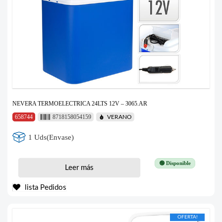
NEVERA TERMOELECTRICA 24LTS 12V – 3065.AR
658744
8718158054159
VERANO
1 Uds(Envase)
🟢 Disponible
Leer más
lista Pedidos
OFERTA!