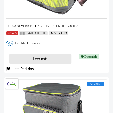
BOLSA NEVERA PLEGABLE 15 LTS. ENEIDE – 800823
722485
8420833031903
VERANO
12 Uds(Envase)
🟢 Disponible
Leer más
lista Pedidos
OFERTA!