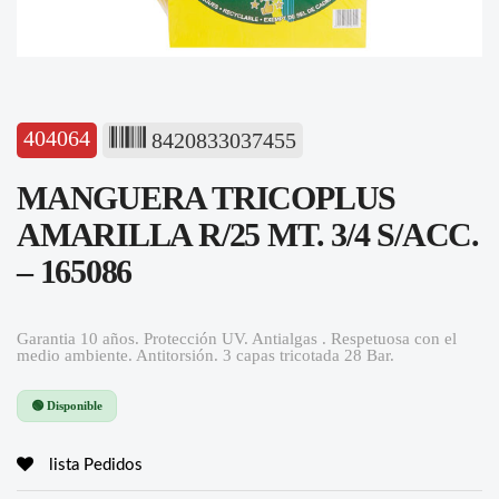
404064
8420833037455
MANGUERA TRICOPLUS
AMARILLA R/25 MT. 3/4 S/ACC.
– 165086
Garantia 10 años. Protección UV. Antialgas . Respetuosa con el
medio ambiente. Antitorsión. 3 capas tricotada 28 Bar.
🟢 Disponible
lista Pedidos