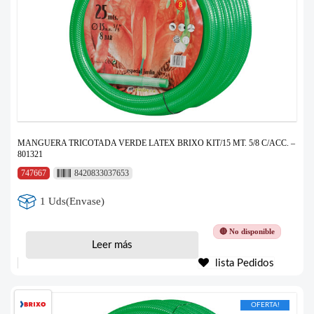
MANGUERA TRICOTADA VERDE LATEX BRIXO KIT/15 MT. 5/8 C/ACC. –
801321
747667
8420833037653
1 Uds(Envase)
🔴 No disponible
Leer más
lista Pedidos
OFERTA!