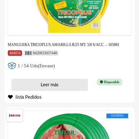
MANGUERA TRICOPLUS AMARILLA R/25 MT. 5/8 S/ACC. – 165081
404054
8420833037448
1 / 54 Uds(Envase)
🟢 Disponible
Leer más
lista Pedidos
OFERTA!