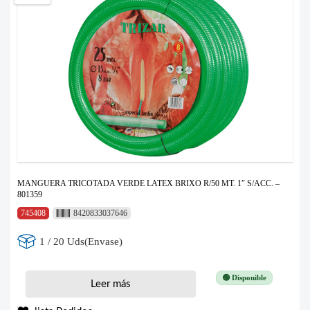
MANGUERA TRICOTADA VERDE LATEX BRIXO R/50 MT. 1″ S/ACC. –
801359
745408
8420833037646
1 / 20 Uds(Envase)
🟢 Disponible
Leer más