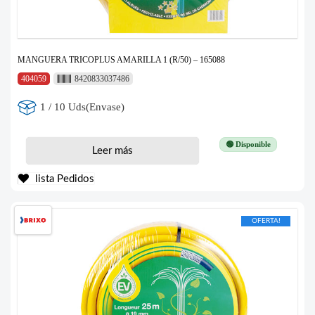
MANGUERA TRICOPLUS AMARILLA 1 (R/50) – 165088
404059
8420833037486
1 / 10 Uds(Envase)
🟢 Disponible
Leer más
lista Pedidos
OFERTA!