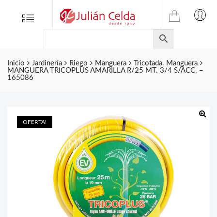
TIENDA
Tienda
Menu
0
ONLINE
Folletos
DE
Marcas
JULIAN
CELDA
Inicio
Jardinería
Riego
Manguera
Tricotada. Manguera
Contacto
MANGUERA TRICOPLUS AMARILLA R/25 MT. 3/4 S/ACC. –
S.L.
165086
Productos
de
ferretería.
OFERTA!
🔍