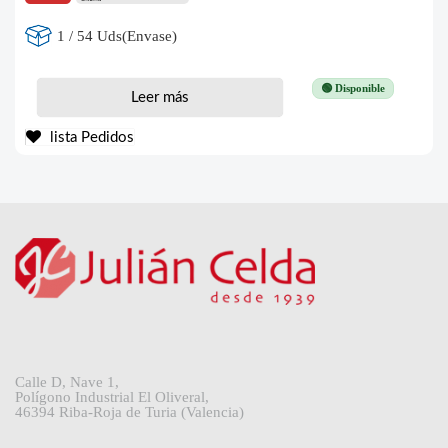
1 / 54 Uds(Envase)
🟢 Disponible
Leer más
lista Pedidos
Calle D, Nave 1,
Polígono Industrial El Oliveral,
46394 Riba-Roja de Turia (Valencia)