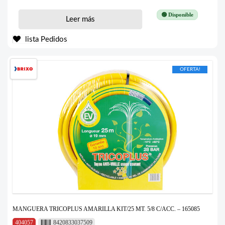
🟢 Disponible
Leer más
lista Pedidos
OFERTA!
MANGUERA TRICOPLUS AMARILLA KIT/25 MT. 5/8 C/ACC. – 165085
404057
8420833037509