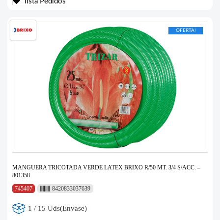
lista Pedidos
OFERTA!
MANGUERA TRICOTADA VERDE LATEX BRIXO R/50 MT. 3/4 S/ACC. –
801358
745407
8420833037639
1 / 15 Uds(Envase)