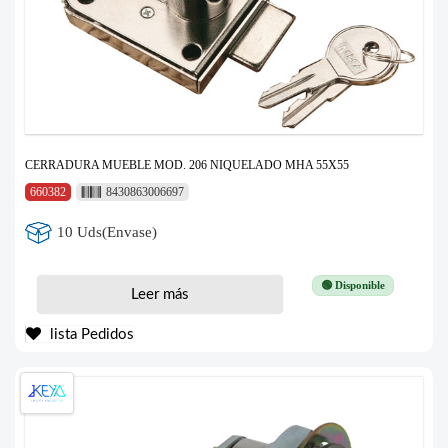
CERRADURA MUEBLE MOD. 206 NIQUELADO MHA 55X55
660382
8430863006697
10 Uds(Envase)
🟢 Disponible
Leer más
lista Pedidos