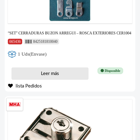
“SET” CERRADURAS BUZON ARREGUI – ROSCA EXTERIORES CER1004
665436
8425181810040
1 Uds(Envase)
🟢 Disponible
Leer más
lista Pedidos