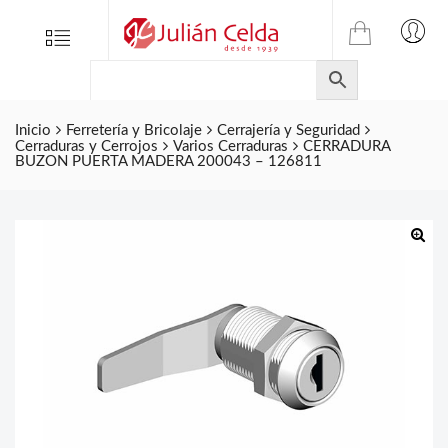
TIENDA
Tienda
Menu
0
ONLINE
Folletos
DE
Marcas
JULIAN
CELDA
Inicio
Ferretería y Bricolaje
Cerrajería y Seguridad
Contacto
Cerraduras y Cerrojos
Varios Cerraduras
CERRADURA
S.L.
BUZON PUERTA MADERA 200043 – 126811
Productos
de
ferretería.
🔍