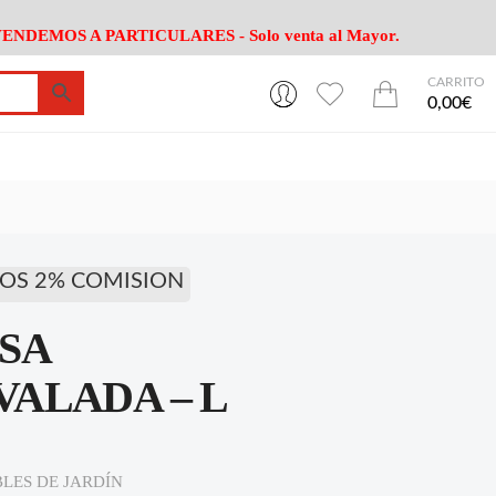
ENDEMOS A PARTICULARES - Solo venta al Mayor.
CARRITO
0
0
esa
Riego
Mobiliario
0,00€
es Cocina
Herramientas Jardín
Maquinaria Jardín
Cultivo
Camping
ción
Piscina
Animales
Agrotextiles
enaje
Varios Jardin
OS 2% COMISION
esa
Riego
Mobiliario
SA
es Cocina
Herramientas Jardín
Maquinaria Jardín
Cultivo
Camping
ALADA – L
ción
Piscina
Animales
Agrotextiles
enaje
Varios Jardin
LES DE JARDÍN