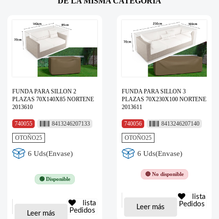
DE LA MISMA CATEGORÍA
FUNDA PARA SILLON 2
FUNDA PARA SILLON 3
PLAZAS 70X140X85 NORTENE
PLAZAS 70X230X100 NORTENE
2013610
2013611
740055
8413246207133
740056
8413246207140
OTOÑO25
OTOÑO25
6 Uds(Envase)
6 Uds(Envase)
🔴 No disponible
🟢 Disponible
lista
lista
Pedidos
Leer más
Pedidos
Leer más