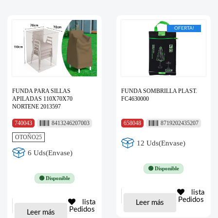
OFERTA!
FUNDA PARA SILLAS
FUNDA SOMBRILLA PLAST.
APILADAS 110X70X70
FC4630000
NORTENE 2013597
740043
8413246207003
658048
8719202435207
OTOÑO25
12 Uds(Envase)
6 Uds(Envase)
🟢 Disponible
🟢 Disponible
lista
Pedidos
lista
Leer más
Pedidos
Leer más