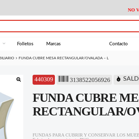
NO V
DA
Medición
Baño
Útiles M
NE
Electricidad
Cocina
Recipient
a
Folletos
Marcas
Contacto
Climatización
Hogar
Limpieza
ILIARIO
FUNDA CUBRE MESA RECTANGULAR/OVALADA – L
Tornillería
P.A.E.
Climatiza
AN
Varios Ferreteria
Útiles Cocina
Varios M
A
440309
SALD
3138522056926
Material Exposición
Medición
Baño
Útiles M
🔍
FUNDA CUBRE ME
Electricidad
Cocina
Recipient
Climatización
Hogar
Limpieza
RECTANGULAR/OV
Tornillería
P.A.E.
Climatiza
Varios Ferreteria
Útiles Cocina
Varios M
FUNDAS PARA CUBRIR Y CONSERVAR LOS MUEB
Material Exposición