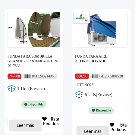
FUNDA PARA SOMBRILLA
FUNDA PARA AIRE
GRANDE 265X80X60 NORTENE
ACONDICIONADO
2017698
747608
8413246214353
660280
8412585001938
OTOÑO25
1 Uds(Envase)
6 Uds(Envase)
🟢 Disponible
🟢 Disponible
lista
Pedidos
lista
Leer más
Pedidos
Leer más