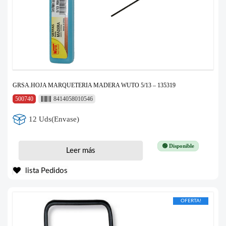
GRSA.HOJA MARQUETERIA MADERA WUTO 5/13 – 135319
500740
8414058010546
12 Uds(Envase)
🟢 Disponible
Leer más
lista Pedidos
OFERTA!