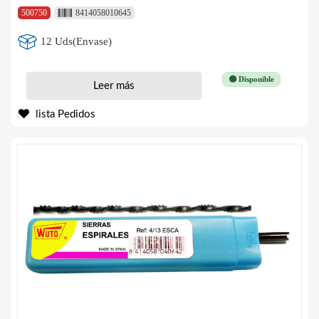
500750
8414058010645
12 Uds(Envase)
🟢 Disponible
Leer más
lista Pedidos