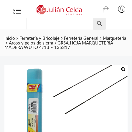
TIENDA
Tienda
Menu
0
ONLINE
Folletos
DE
Marcas
JULIAN
CELDA
Inicio
Ferretería y Bricolaje
Ferretería General
Marquetería
Contacto
Arcos y pelos de sierra
GRSA.HOJA MARQUETERIA
S.L.
MADERA WUTO 4/13 – 135317
Productos
de
ferretería.
🔍