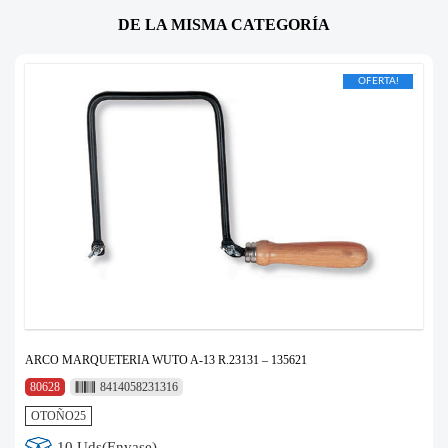
DE LA MISMA CATEGORÍA
OFERTA!
ARCO MARQUETERIA WUTO A-13 R.23131 – 135621
80628
8414058231316
OTOÑO25
10 Uds(Envase)