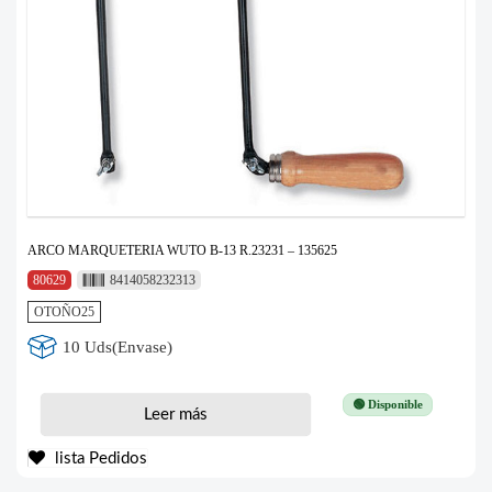
ARCO MARQUETERIA WUTO B-13 R.23231 – 135625
80629
8414058232313
OTOÑO25
10 Uds(Envase)
🟢 Disponible
Leer más
lista Pedidos