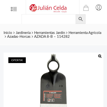
TIENDA
Tienda
Menu
0
ONLINE
Folletos
DE
Marcas
JULIAN
CELDA
Contacto
Inicio
Jardinería
Herramientas Jardín
Herramienta Agrícola
Azadas-Horcas
AZADA 8-B – 114282
S.L.
Productos
de
ferretería.
OFERTA!
🔍