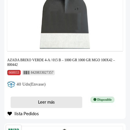
AZADA BRIXO VERDE 4-A / 015 B – 1000 GR 1000 GR MGO 100X42 –
800442
660033
8420833027357
40 Uds(Envase)
🟢 Disponible
Leer más
lista Pedidos