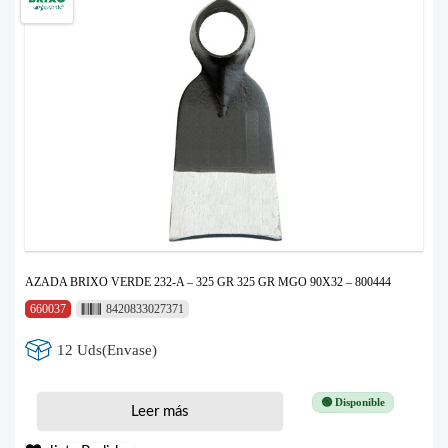
AZADA BRIXO VERDE 232-A – 325 GR 325 GR MGO 90X32 – 800444
660037
8420833027371
12 Uds(Envase)
🟢 Disponible
Leer más