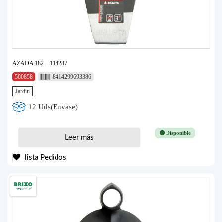
AZADA 182 – 114287
500858
8414299693386
Jardin
12 Uds(Envase)
🟢 Disponible
Leer más
lista Pedidos