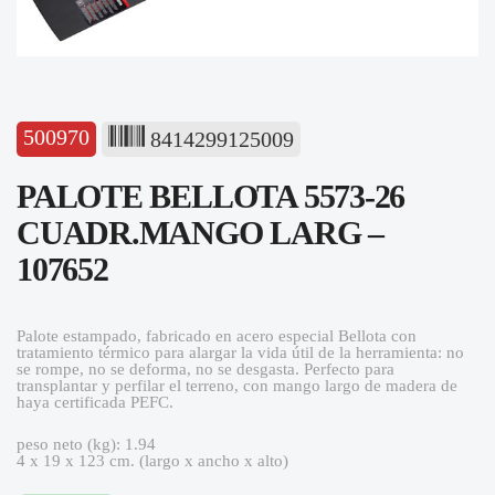
500970
8414299125009
PALOTE BELLOTA 5573-26
CUADR.MANGO LARG –
107652
Palote estampado, fabricado en acero especial Bellota con
tratamiento térmico para alargar la vida útil de la herramienta: no
se rompe, no se deforma, no se desgasta. Perfecto para
transplantar y perfilar el terreno, con mango largo de madera de
haya certificada PEFC.
peso neto (kg): 1.94
4 x 19 x 123 cm. (largo x ancho x alto)