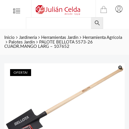
TIENDA
Tienda
Menu
0
ONLINE
Folletos
DE
Marcas
JULIAN
CELDA
Inicio
Jardinería
Herramientas Jardín
Herramienta Agrícola
Contacto
Palotes Jardín
PALOTE BELLOTA 5573-26
S.L.
CUADR.MANGO LARG – 107652
Productos
de
ferretería.
OFERTA!
🔍