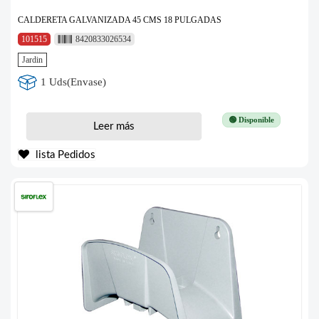
CALDERETA GALVANIZADA 45 CMS 18 PULGADAS
101515
8420833026534
Jardin
1 Uds(Envase)
🟢 Disponible
Leer más
lista Pedidos