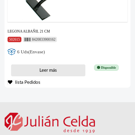
LEGONA ALBAÑIL 21 CM
502615
8420833900162
6 Uds(Envase)
🟢 Disponible
Leer más
lista Pedidos