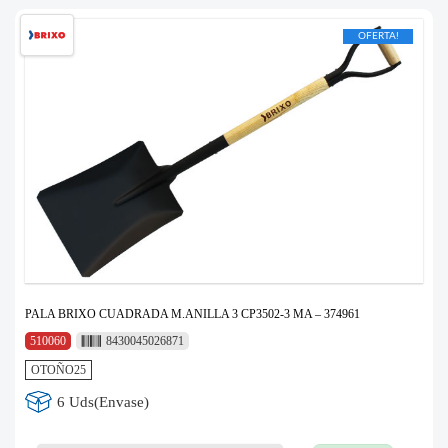
OFERTA!
PALA BRIXO CUADRADA M.ANILLA 3 CP3502-3 MA – 374961
510060
8430045026871
OTOÑO25
6 Uds(Envase)