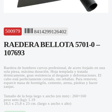
500979
8414299126402
RAEDERA BELLOTA 5701-0 –
107693
Raedera de hombros curvos profesional, de acero forjado en una
sola pieza, máxima duración. Hoja templada y tratada
térmicamente, gran resistencia al desgaste y deformaciones. El
cubo está perfectamente cerrado, sin rebabas. Para remover,
esparcir masa de hormigón, cemento, arena, piedras y hacer
zanjas.
Tamaño de la hoja largo x ancho (en mm) : 260×160
peso neto (kg): 1.19
18,5 x 25,8 x 23 cm. (largo x ancho x alto)