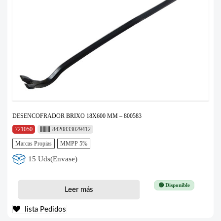
DESENCOFRADOR BRIXO 18X600 MM – 800583
721050
8420833029412
Marcas Propias
MMPP 5%
15 Uds(Envase)
🟢 Disponible
Leer más
lista Pedidos