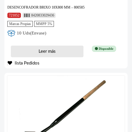
DESENCOFRADOR BRIXO 18X800 MM – 800585
721052
8420833029436
Marcas Propias
MMPP 5%
10 Uds(Envase)
🟢 Disponible
Leer más
lista Pedidos