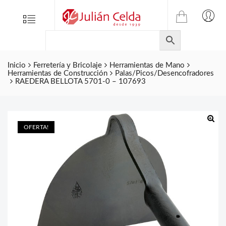
TIENDA
Tienda
Menu
0
ONLINE
Folletos
DE
Marcas
JULIAN
CELDA
Inicio
Ferretería y Bricolaje
Herramientas de Mano
Contacto
Herramientas de Construcción
Palas/Picos/Desencofradores
S.L.
RAEDERA BELLOTA 5701-0 – 107693
Productos
de
ferretería.
OFERTA!
🔍