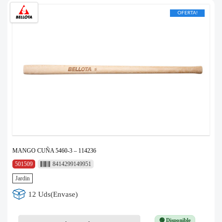
OFERTA!
MANGO CUÑA 5460-3 – 114236
501509
8414299149951
Jardin
12 Uds(Envase)
🟢 Disponible