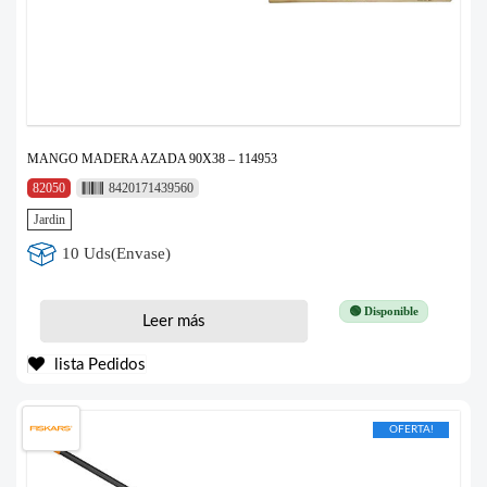
MANGO MADERA AZADA 90X38 – 114953
82050
8420171439560
Jardin
10 Uds(Envase)
🟢 Disponible
Leer más
lista Pedidos
OFERTA!