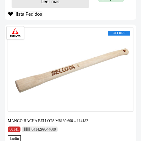
Leer más
lista Pedidos
OFERTA!
MANGO HACHA BELLOTA M8130 600 – 114182
80141
8414299644609
Jardin