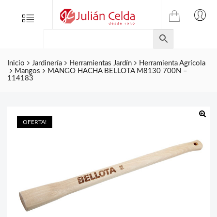
TIENDA
Tienda
Menu
0
ONLINE
Folletos
DE
Marcas
JULIAN
CELDA
Inicio
Jardinería
Herramientas Jardín
Herramienta Agrícola
Contacto
Mangos
MANGO HACHA BELLOTA M8130 700N –
S.L.
114183
Productos
de
ferretería.
OFERTA!
🔍