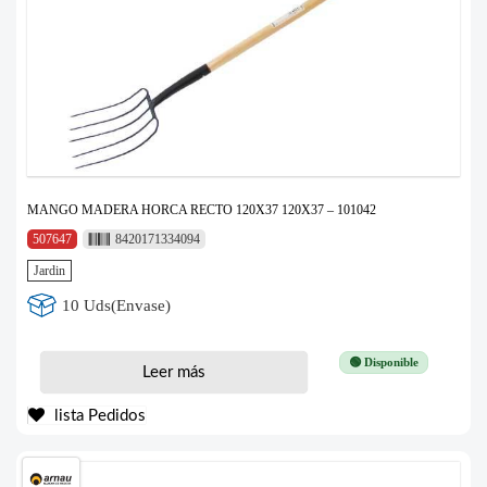
MANGO MADERA HORCA RECTO 120X37 120X37 – 101042
507647
8420171334094
Jardin
10 Uds(Envase)
🟢 Disponible
Leer más
lista Pedidos