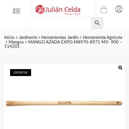
TIENDA
Tienda
Menu
0
ONLINE
Folletos
DE
Marcas
JULIAN
CELDA
Inicio
Jardinería
Herramientas Jardín
Herramienta Agrícola
Contacto
Mangos
MANGO AZADA EXPO.M8970-8971 M3- 900 –
S.L.
114201
Productos
de
ferretería.
OFERTA!
🔍