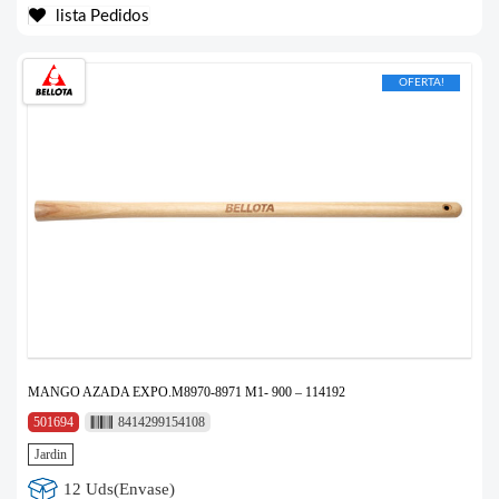
lista Pedidos
OFERTA!
MANGO AZADA EXPO.M8970-8971 M1- 900 – 114192
501694
8414299154108
Jardin
12 Uds(Envase)