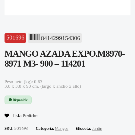
501696
8414299154306
MANGO AZADA EXPO.M8970-
8971 M3- 900 – 114201
Peso neto (kg): 0.63
3.8 x 3.8 x 90 cm. (largo x ancho x alto)
🟢 Disponible
lista Pedidos
SKU:
501696
Categoría:
Mangos
Etiqueta:
Jardin