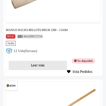
MANGO HACHA BELLOTA M8130 1200 – 114184
80142
8414299157154
Jardin
12 Uds(Envase)
🔴 No disponible
Leer más
lista Pedidos