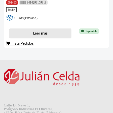
501493
8414299159318
Jardin
6 Uds(Envase)
🟢 Disponible
Leer más
lista Pedidos
Calle D, Nave 1,
Polígono Industrial El Oliveral,
46394 Riba-Roja de Turia (Valencia)