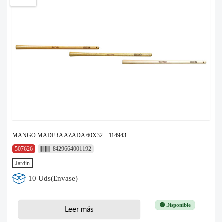
MANGO MADERA AZADA 60X32 – 114943
507626
8429664001192
Jardin
10 Uds(Envase)
🟢 Disponible
Leer más