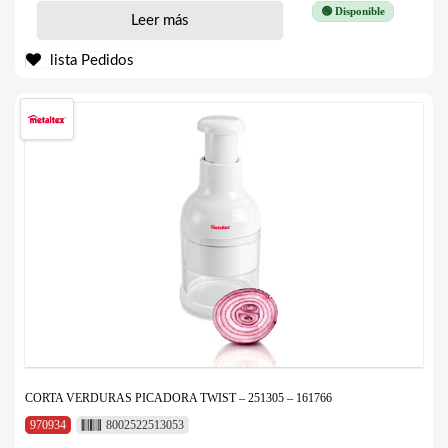
🟢 Disponible
Leer más
lista Pedidos
CORTA VERDURAS PICADORA TWIST – 251305 – 161766
970934
8002522513053