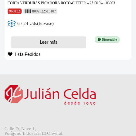
CORTA VERDURAS PICADORA ROTO-CUTTER – 251310 – 103003
960132
8002522513107
6 / 24 Uds(Envase)
🟢 Disponible
Leer más
lista Pedidos
Calle D, Nave 1,
Polígono Industrial El Oliveral,