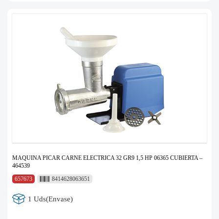
MAQUINA PICAR CARNE ELECTRICA 32 GR9 1,5 HP 06365 CUBIERTA –
464539
657673
8414628063651
1 Uds(Envase)