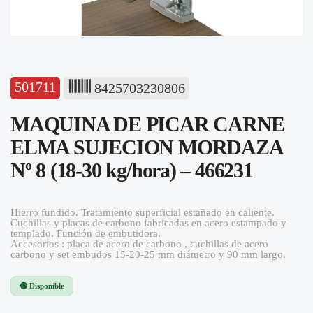
501711
8425703230806
MAQUINA DE PICAR CARNE
ELMA SUJECION MORDAZA
Nº 8 (18-30 kg/hora) – 466231
Hierro fundido. Tratamiento superficial estañado en caliente.
Cuchillas y placas de carbono fabricadas en acero estampado y
templado. Función de embutidora.
Accesorios : placa de acero de carbono , cuchillas de acero
carbono y set embudos 15-20-25 mm diámetro y 90 mm largo.
🟢 Disponible