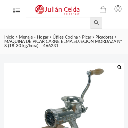
TIENDA
Tienda
Menu
0
ONLINE
Folletos
DE
Marcas
JULIAN
CELDA
Inicio
Menaje - Hogar
Útiles Cocina
Picar
Picadoras
Contacto
MAQUINA DE PICAR CARNE ELMA SUJECION MORDAZA Nº
S.L.
8 (18-30 kg/hora) – 466231
Productos
de
ferretería.
🔍