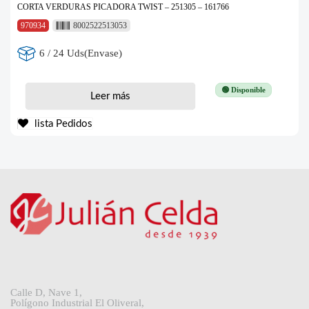
CORTA VERDURAS PICADORA TWIST – 251305 – 161766
970934
8002522513053
6 / 24 Uds(Envase)
🟢 Disponible
Leer más
lista Pedidos
Calle D, Nave 1,
Polígono Industrial El Oliveral,