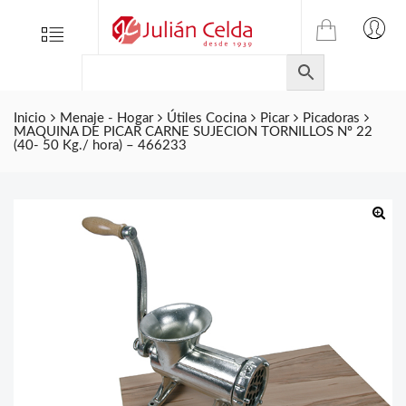
TIENDA
Tienda
Menu
0
ONLINE
Folletos
DE
Marcas
JULIAN
CELDA
Inicio
Menaje - Hogar
Útiles Cocina
Picar
Picadoras
Contacto
MAQUINA DE PICAR CARNE SUJECION TORNILLOS Nº 22
S.L.
(40- 50 Kg./ hora) – 466233
Productos
de
ferretería.
🔍