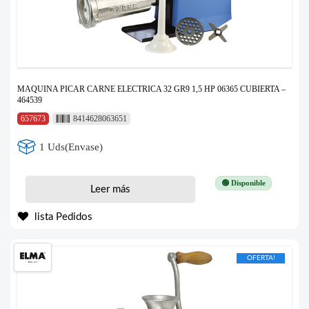
MAQUINA PICAR CARNE ELECTRICA 32 GR9 1,5 HP 06365 CUBIERTA –
464539
657673
8414628063651
1 Uds(Envase)
🟢 Disponible
Leer más
lista Pedidos
OFERTA!