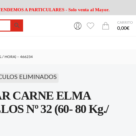
ENDEMOS A PARTICULARES - Solo venta al Mayor.
CARRITO
0
0
esa
Riego
Mobiliario
0,00€
es Cocina
Herramientas Jardín
Maquinaria Jardín
Cultivo
Camping
./ HORA) – 466234
ción
Piscina
Animales
Agrotextiles
enaje
Varios Jardin
CULOS ELIMINADOS
esa
Riego
Mobiliario
AR CARNE ELMA
es Cocina
Herramientas Jardín
Maquinaria Jardín
Cultivo
Camping
 Nº 32 (60- 80 Kg./
ción
Piscina
Animales
Agrotextiles
enaje
Varios Jardin