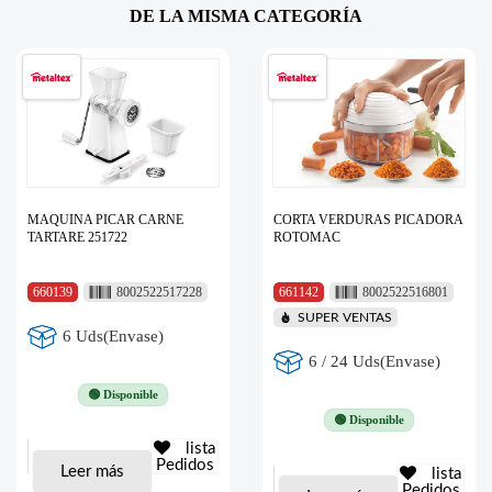
DE LA MISMA CATEGORÍA
MAQUINA PICAR CARNE
CORTA VERDURAS PICADORA
TARTARE 251722
ROTOMAC
660139
8002522517228
661142
8002522516801
SUPER VENTAS
6 Uds(Envase)
6 / 24 Uds(Envase)
🟢 Disponible
🟢 Disponible
lista
Pedidos
Leer más
lista
Pedidos