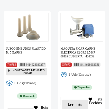
JUEGO EMBUDOS PLASTICO
MAQUINA PICAR CARNE
N. 5 GARHE
ELECTRICA 32 GR9 1,5 HP
06365 CUBIERTA – 464539
746783
8414628030257
657673
8414628063651
NOVEDADES MENAJE Y
HOGAR
1 Uds(Envase)
1 Uds(Envase)
🟢 Disponible
🟢 Disponible
lista
Pedidos
Leer más
lista