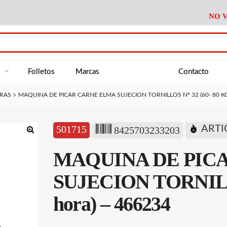
NO V
DA
Medición
Baño
Útiles M
NE
Electricidad
Cocina
Recipient
a
Folletos
Marcas
Contacto
Climatización
Hogar
Limpieza
RAS
MAQUINA DE PICAR CARNE ELMA SUJECION TORNILLOS Nº 32 (60- 80 KG
Tornillería
P.A.E.
Climatiza
AN
Varios Ferreteria
Útiles Cocina
Varios M
A
501715
ARTI
8425703233203
Material Exposición
Medición
Baño
Útiles M
🔍
MAQUINA DE PIC
Electricidad
Cocina
Recipient
Climatización
Hogar
Limpieza
SUJECION TORNILLOS
Tornillería
P.A.E.
Climatiza
hora) – 466234
Varios Ferreteria
Útiles Cocina
Varios M
Material Exposición