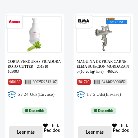
OFERTA!
CORTA VERDURAS PICADORA
MAQUINA DE PICAR CARNE
ROTO-CUTTER – 251310 –
ELMA SUJECION MORDAZA Nº
103003
5 (10-20 kg/ hora) – 466230
960132
8002522513107
501710
8414628000052
6 / 24 Uds(Envase)
1 / 6 Uds(Envase)
🟢 Disponible
🟢 Disponible
lista
lista
Pedidos
Pedidos
Leer más
Leer más