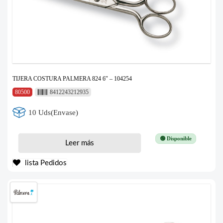
TIJERA COSTURA PALMERA 824 6″ – 104254
80500
8412243212935
10 Uds(Envase)
🟢 Disponible
Leer más
lista Pedidos