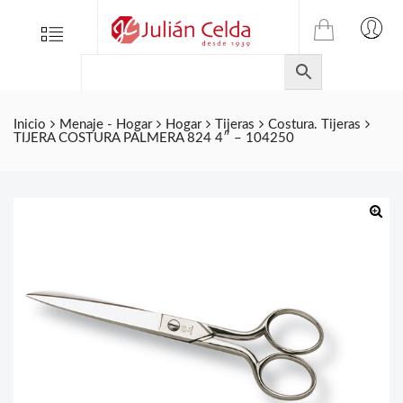
TIENDA
Tienda
Menu
0
ONLINE
Folletos
DE
Marcas
JULIAN
CELDA
Contacto
Inicio
Menaje - Hogar
Hogar
Tijeras
Costura. Tijeras
TIJERA COSTURA PALMERA 824 4″ – 104250
S.L.
Productos
de
ferretería.
🔍