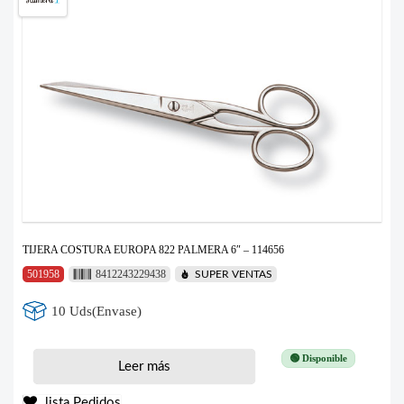
TIJERA COSTURA EUROPA 822 PALMERA 6″ – 114656
501958
8412243229438
SUPER VENTAS
10 Uds(Envase)
🟢 Disponible
Leer más
lista Pedidos