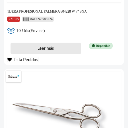
TIJERA PROFESIONAL PALMERA 804228 W 7″ SNA
721875
8412243586524
10 Uds(Envase)
🟢 Disponible
Leer más
lista Pedidos