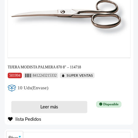
TIJERA MODISTA PALMERA 870 8″ – 114718
501994
8412243215332
SUPER VENTAS
10 Uds(Envase)
🟢 Disponible
Leer más
lista Pedidos