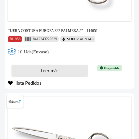
TIJERA COSTURA EUROPA 822 PALMERA 5″ – 114651
501956
8412243229339
SUPER VENTAS
10 Uds(Envase)
🟢 Disponible
Leer más
lista Pedidos