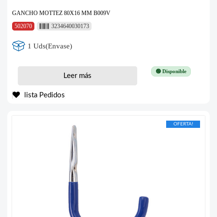
GANCHO MOTTEZ 80X16 MM B009V
502070
3234640030173
1 Uds(Envase)
🟢 Disponible
Leer más
lista Pedidos
OFERTA!