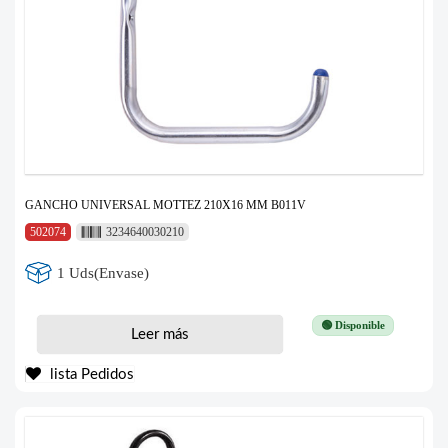
GANCHO UNIVERSAL MOTTEZ 210X16 MM B011V
502074
3234640030210
1 Uds(Envase)
🟢 Disponible
Leer más
lista Pedidos