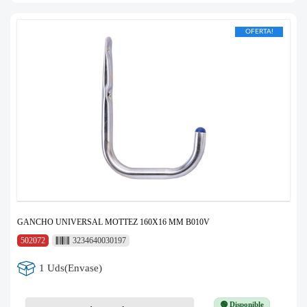
OFERTA!
GANCHO UNIVERSAL MOTTEZ 160X16 MM B010V
502072
3234640030197
1 Uds(Envase)
🟢 Disponible