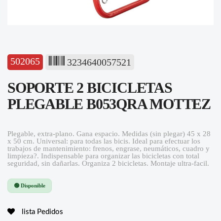
502065
3234640057521
SOPORTE 2 BICICLETAS
PLEGABLE B053QRA MOTTEZ
Plegable, extra-plano. Gana espacio. Medidas (sin plegar) 45 x 28
x 50 cm. Universal: para todas las bicis. Ideal para efectuar los
trabajos de mantenimiento: frenos, engrase, neumáticos, cuadro y
limpieza?. Indispensable para organizar las bicicletas con total
seguridad, sin dañarlas. Organiza 2 bicicletas. Montaje ultra-facil.
🟢 Disponible
lista Pedidos