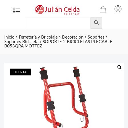
TIENDA
Tienda
Menu
0
ONLINE
Folletos
DE
Marcas
JULIAN
CELDA
Inicio
Ferretería y Bricolaje
Decoración
Soportes
Contacto
Soportes Bicicleta
SOPORTE 2 BICICLETAS PLEGABLE
S.L.
B053QRA MOTTEZ
Productos
de
ferretería.
OFERTA!
🔍