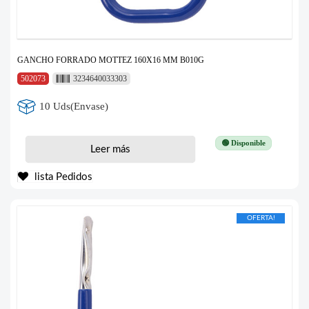
GANCHO FORRADO MOTTEZ 160X16 MM B010G
502073
3234640033303
10 Uds(Envase)
🟢 Disponible
Leer más
lista Pedidos
OFERTA!