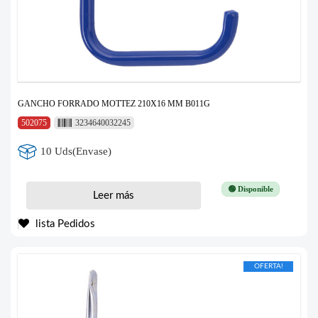
GANCHO FORRADO MOTTEZ 210X16 MM B011G
502075
3234640032245
10 Uds(Envase)
🟢 Disponible
Leer más
lista Pedidos
OFERTA!