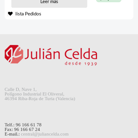
Leer más
lista Pedidos
Calle D, Nave 1,
Polígono Industrial El Oliveral,
46394 Riba-Roja de Turia (Valencia)
Telf.: 96 166 61 78
Fax: 96 166 67 24
E-mail.:
central@juliancelda.com