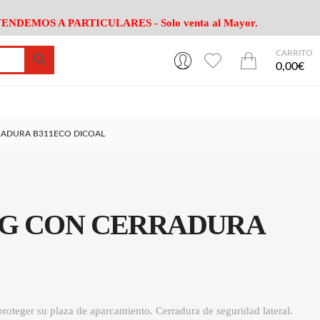
ENDEMOS A PARTICULARES - Solo venta al Mayor.
CARRITO
0
0
esa
Riego
Mobiliario
0,00€
es Cocina
Herramientas Jardín
Maquinaria Jardín
Cultivo
Camping
RADURA B311ECO DICOAL
ción
Piscina
Animales
Agrotextiles
enaje
Varios Jardin
esa
Riego
Mobiliario
NG CON CERRADURA
es Cocina
Herramientas Jardín
Maquinaria Jardín
Cultivo
Camping
ción
Piscina
Animales
Agrotextiles
enaje
Varios Jardin
oteger su plaza de aparcamiento. Cerradura de seguridad lateral.