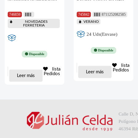
746859
745842
8711252082585
NOVEDADES
VERANO
FERRETERIA
24 Uds(Envase)
🟢 Disponible
🟢 Disponible
lista
lista
Pedidos
Leer más
Pedidos
Leer más
Calle D, 
Polígono I
46394 Rib