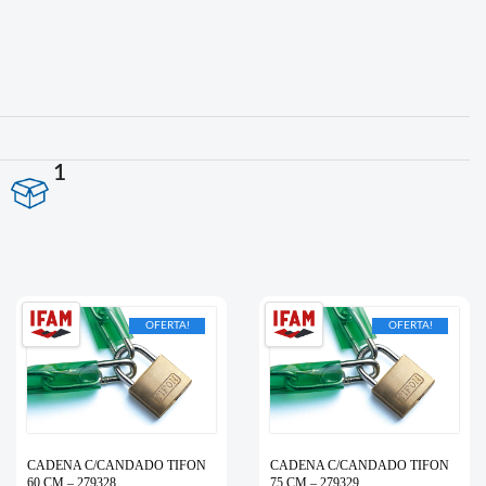
1
OFERTA!
OFERTA!
CADENA C/CANDADO TIFON
CADENA C/CANDADO TIFON
60 CM – 279328
75 CM – 279329