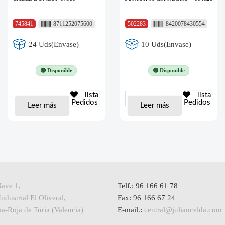
745841
8711252075600
502283
8420078430554
24 Uds(Envase)
10 Uds(Envase)
🟢 Disponible
🟢 Disponible
lista
lista
Pedidos
Pedidos
Leer más
Leer más
Nave 1,
Telf.: 96 166 61 78
ndustrial El Oliveral,
Fax: 96 166 67 24
a-Roja de Turia (Valencia)
E-mail.:
central@juliancelda.com