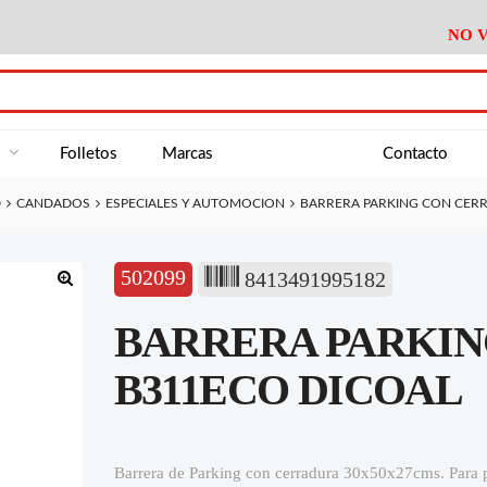
NO V
DA
Medición
Baño
Útiles M
NE
Electricidad
Cocina
Recipient
a
Folletos
Marcas
Contacto
Climatización
Hogar
Limpieza
D
CANDADOS
ESPECIALES Y AUTOMOCION
BARRERA PARKING CON CER
Tornillería
P.A.E.
Climatiza
AN
Varios Ferreteria
Útiles Cocina
Varios M
A
502099
8413491995182
Material Exposición
Medición
Baño
Útiles M
🔍
BARRERA PARKI
Electricidad
Cocina
Recipient
Climatización
Hogar
Limpieza
B311ECO DICOAL
Tornillería
P.A.E.
Climatiza
Varios Ferreteria
Útiles Cocina
Varios M
Barrera de Parking con cerradura 30x50x27cms. Para pr
Material Exposición