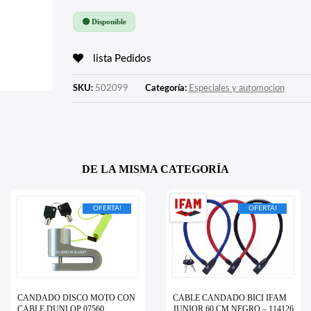
🟢 Disponible
lista Pedidos
SKU:
502099
Categoría:
Especiales y automocion
DE LA MISMA CATEGORÍA
OFERTA!
OFERTA!
CANDADO DISCO MOTO CON
CABLE CANDADO BICI IFAM
CABLE DUNLOP 07560
JUNIOR 60 CM NEGRO – 114126