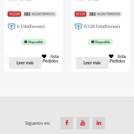
502268
8420078009101
81158
8420078009200
6 Uds(Envase)
6/120 Uds(Envase)
🟢 Disponible
🟢 Disponible
lista
lista
Pedidos
Pedidos
Leer más
Leer más
Síguenos en:
Facebook
Youtube
Linkedin