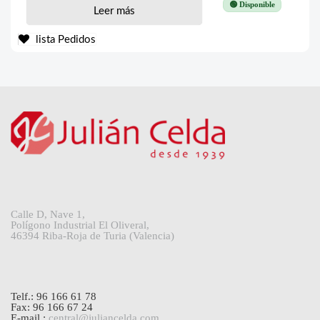
🟢 Disponible
Leer más
lista Pedidos
Calle D, Nave 1,
Polígono Industrial El Oliveral,
46394 Riba-Roja de Turia (Valencia)
Telf.: 96 166 61 78
Fax: 96 166 67 24
E-mail.:
central@juliancelda.com