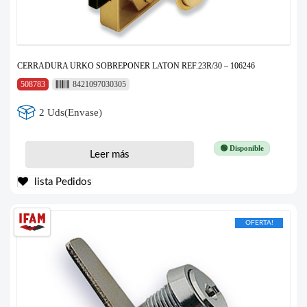
CERRADURA URKO SOBREPONER LATON REF.23R/30 – 106246
508783
8421097030305
2 Uds(Envase)
🟢 Disponible
Leer más
lista Pedidos
OFERTA!