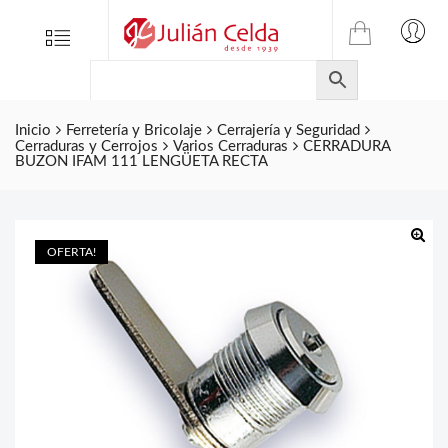
TIENDA
Tienda
Menu
0
ONLINE
Folletos
DE
Marcas
JULIAN
CELDA
Inicio
Ferretería y Bricolaje
Cerrajería y Seguridad
Contacto
Cerraduras y Cerrojos
Varios Cerraduras
CERRADURA
S.L.
BUZON IFAM 111 LENGÜETA RECTA
Productos
de
ferretería.
OFERTA!
🔍