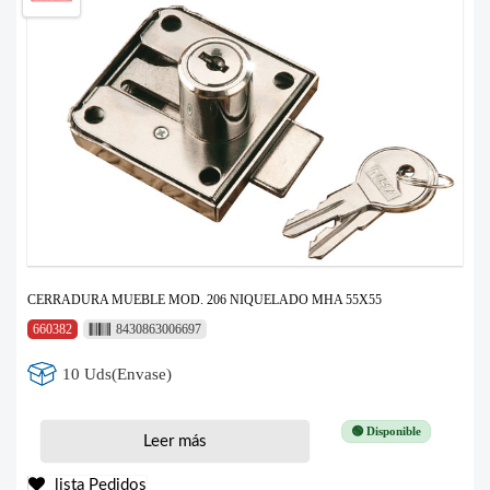
CERRADURA MUEBLE MOD. 206 NIQUELADO MHA 55X55
660382
8430863006697
10 Uds(Envase)
🟢 Disponible
Leer más
lista Pedidos