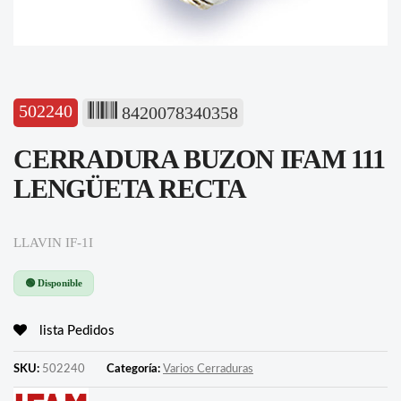
502240
8420078340358
CERRADURA BUZON IFAM 111
LENGÜETA RECTA
LLAVIN IF-1I
🟢 Disponible
lista Pedidos
SKU:
502240
Categoría:
Varios Cerraduras