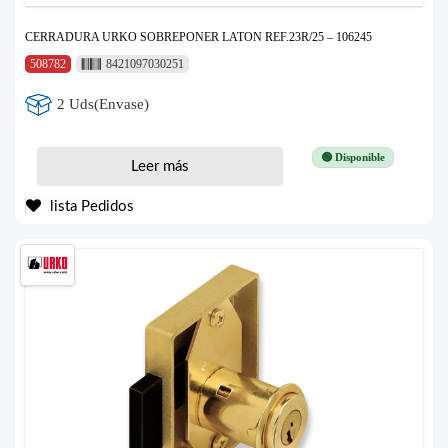
CERRADURA URKO SOBREPONER LATON REF.23R/25 – 106245
508782
8421097030251
2 Uds(Envase)
🟢 Disponible
Leer más
lista Pedidos