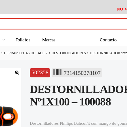
NO V
DA
Medición
Baño
Útiles M
NE
Electricidad
Cocina
Recipient
a
Folletos
Marcas
Contacto
Climatización
Hogar
Limpieza
HERRAMIENTAS DE TALLER
DESTORNILLADORES
DESTORNILLADOR 192 
Tornillería
P.A.E.
Climatiza
AN
Varios Ferreteria
Útiles Cocina
Varios M
A
502358
7314150278107
Material Exposición
Medición
Baño
Útiles M
🔍
DESTORNILLADOR 
Electricidad
Cocina
Recipient
Climatización
Hogar
Limpieza
Nº1X100 – 100088
Tornillería
P.A.E.
Climatiza
Varios Ferreteria
Útiles Cocina
Varios M
Destornilladores Phillips BahcoFit con mango de go
Material Exposición