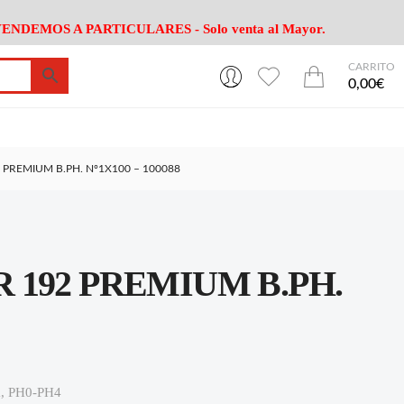
ENDEMOS A PARTICULARES - Solo venta al Mayor.
CARRITO
0
0
esa
Riego
Mobiliario
0,00€
es Cocina
Herramientas Jardín
Maquinaria Jardín
Cultivo
Camping
PREMIUM B.PH. Nº1X100 – 100088
ción
Piscina
Animales
Agrotextiles
enaje
Varios Jardin
esa
Riego
Mobiliario
192 PREMIUM B.PH.
es Cocina
Herramientas Jardín
Maquinaria Jardín
Cultivo
Camping
ción
Piscina
Animales
Agrotextiles
enaje
Varios Jardin
ma, PH0-PH4