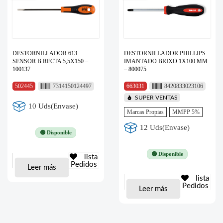
DESTORNILLADOR 613
DESTORNILLADOR PHILLIPS
SENSOR B.RECTA 5,5X150 –
IMANTADO BRIXO 1X100 MM
100137
– 800075
502445
7314150124497
663031
8420833023106
SUPER VENTAS
10 Uds(Envase)
Marcas Propias
MMPP 5%
12 Uds(Envase)
🟢 Disponible
🟢 Disponible
lista
Pedidos
Leer más
lista
Pedidos
Leer más