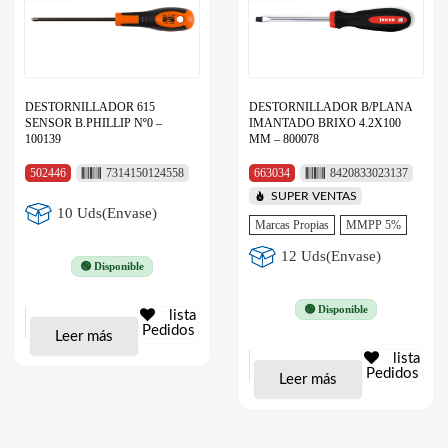
DESTORNILLADOR 615
DESTORNILLADOR B/PLANA
SENSOR B.PHILLIP Nº0 –
IMANTADO BRIXO 4.2X100
100139
MM – 800078
502446
7314150124558
663034
8420833023137
SUPER VENTAS
10 Uds(Envase)
Marcas Propias
MMPP 5%
12 Uds(Envase)
🟢 Disponible
🟢 Disponible
lista
Pedidos
Leer más
lista
Pedidos
Leer más