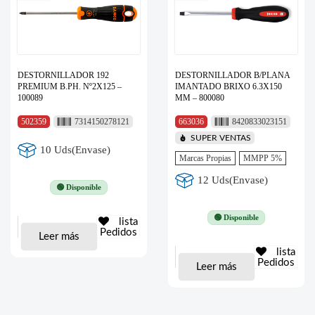
DESTORNILLADOR 192
DESTORNILLADOR B/PLANA
PREMIUM B.PH. Nº2X125 –
IMANTADO BRIXO 6.3X150
100089
MM – 800080
502359
7314150278121
663036
8420833023151
SUPER VENTAS
10 Uds(Envase)
Marcas Propias
MMPP 5%
12 Uds(Envase)
🟢 Disponible
🟢 Disponible
lista
Pedidos
Leer más
lista
Pedidos
Leer más