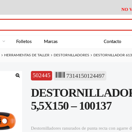
NO V
DA
Medición
Baño
Útiles M
NE
Electricidad
Cocina
Recipient
a
Folletos
Marcas
Contacto
Climatización
Hogar
Limpieza
HERRAMIENTAS DE TALLER
DESTORNILLADORES
DESTORNILLADOR 613 
Tornillería
P.A.E.
Climatiza
AN
Varios Ferreteria
Útiles Cocina
Varios M
A
502445
7314150124497
Material Exposición
Medición
Baño
Útiles M
🔍
DESTORNILLADOR 
Electricidad
Cocina
Recipient
Climatización
Hogar
Limpieza
5,5X150 – 100137
Tornillería
P.A.E.
Climatiza
Varios Ferreteria
Útiles Cocina
Varios M
Destornilladores ranurados de punta recta con agarre
Material Exposición