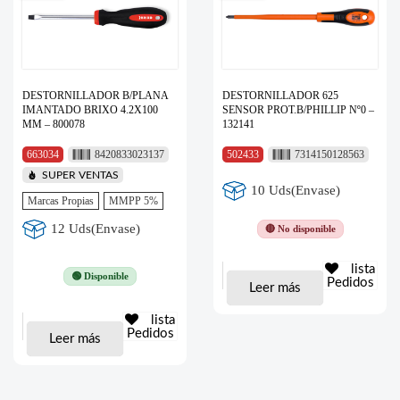
DESTORNILLADOR B/PLANA
DESTORNILLADOR 625
IMANTADO BRIXO 4.2X100
SENSOR PROT.B/PHILLIP Nº0 –
MM – 800078
132141
663034
8420833023137
502433
7314150128563
SUPER VENTAS
10 Uds(Envase)
Marcas Propias
MMPP 5%
12 Uds(Envase)
🔴 No disponible
lista
🟢 Disponible
Pedidos
Leer más
lista
Pedidos
Leer más