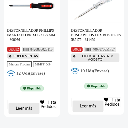
DESTORNILLADOR PHILLIPS
DESTORNILLADOR
IMANTADO BRIXO 2X125 MM
BUSCAPOLOS LUX BLISTER 65
– 800076
585175 – 311459
663032
8420833023113
80662
4007875851757
SUPER VENTAS
OFERTA - HASTA 31
AGOSTO
Marcas Propias
MMPP 5%
10 Uds(Envase)
12 Uds(Envase)
🟢 Disponible
🟢 Disponible
lista
lista
Pedidos
Leer más
Pedidos
Leer más