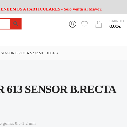
ENDEMOS A PARTICULARES - Solo venta al Mayor.
CARRITO
0
0
esa
Riego
Mobiliario
0,00€
es Cocina
Herramientas Jardín
Maquinaria Jardín
Cultivo
Camping
SENSOR B.RECTA 5,5X150 – 100137
ción
Piscina
Animales
Agrotextiles
enaje
Varios Jardin
esa
Riego
Mobiliario
613 SENSOR B.RECTA
es Cocina
Herramientas Jardín
Maquinaria Jardín
Cultivo
Camping
ción
Piscina
Animales
Agrotextiles
enaje
Varios Jardin
 de goma, 0,5-1,2 mm