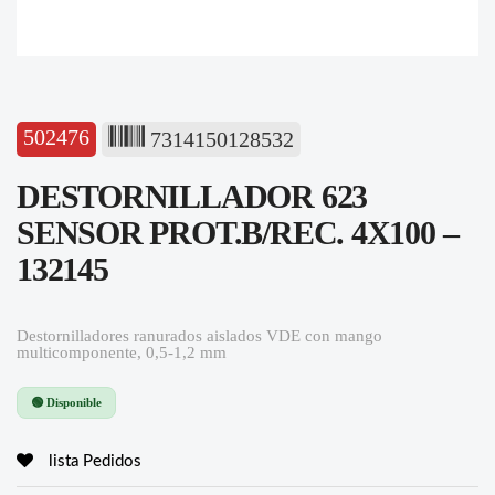
502476
7314150128532
DESTORNILLADOR 623
SENSOR PROT.B/REC. 4X100 –
132145
Destornilladores ranurados aislados VDE con mango
multicomponente, 0,5-1,2 mm
🟢 Disponible
lista Pedidos