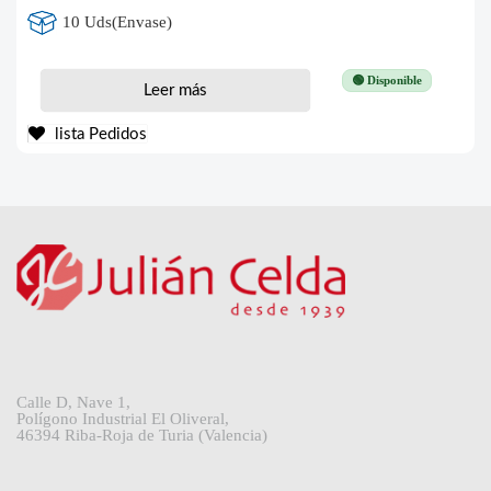
10 Uds(Envase)
🟢 Disponible
Leer más
lista Pedidos
Calle D, Nave 1,
Polígono Industrial El Oliveral,
46394 Riba-Roja de Turia (Valencia)