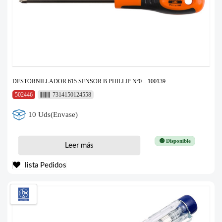
DESTORNILLADOR 615 SENSOR B.PHILLIP Nº0 – 100139
502446
7314150124558
10 Uds(Envase)
🟢 Disponible
Leer más
lista Pedidos