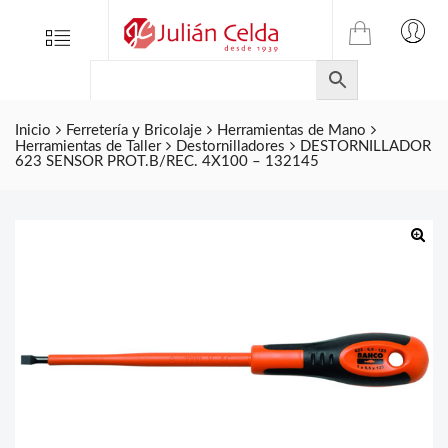
TIENDA
Tienda
Menu
0
ONLINE
Folletos
DE
Marcas
JULIAN
CELDA
Inicio
Ferretería y Bricolaje
Herramientas de Mano
Contacto
Herramientas de Taller
Destornilladores
DESTORNILLADOR
S.L.
623 SENSOR PROT.B/REC. 4X100 – 132145
Productos
de
ferretería.
🔍