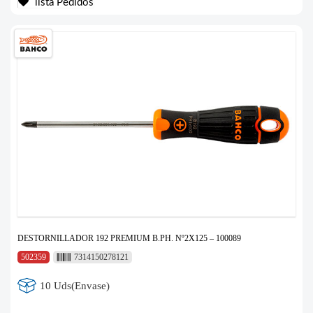
lista Pedidos
DESTORNILLADOR 192 PREMIUM B.PH. Nº2X125 – 100089
502359
7314150278121
10 Uds(Envase)