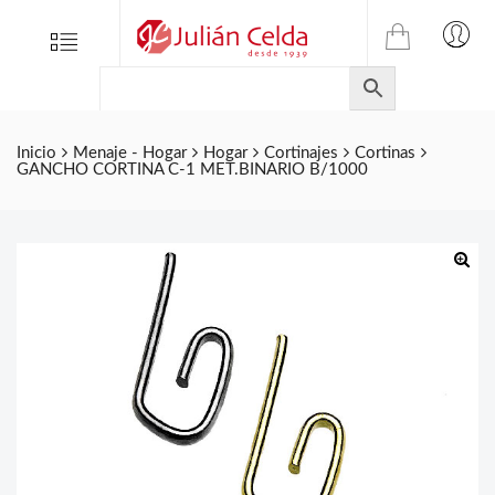
TIENDA
Tienda
Menu
0
ONLINE
Folletos
DE
Marcas
JULIAN
CELDA
Contacto
Inicio
Menaje - Hogar
Hogar
Cortinajes
Cortinas
GANCHO CORTINA C-1 MET.BINARIO B/1000
S.L.
Productos
de
ferretería.
🔍