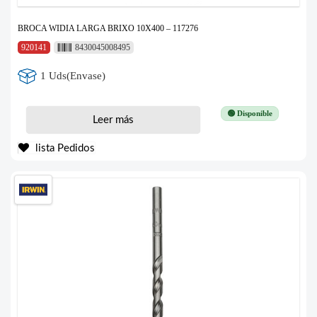
BROCA WIDIA LARGA BRIXO 10X400 – 117276
920141
8430045008495
1 Uds(Envase)
🟢 Disponible
Leer más
lista Pedidos