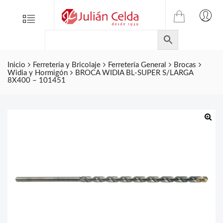
TIENDA
Tienda
Menu
0
ONLINE
Folletos
DE
Marcas
JULIAN
CELDA
Inicio
Ferretería y Bricolaje
Ferretería General
Brocas
Contacto
Widia y Hormigón
BROCA WIDIA BL-SUPER S/LARGA
S.L.
8X400 – 101451
Productos
de
ferretería.
🔍