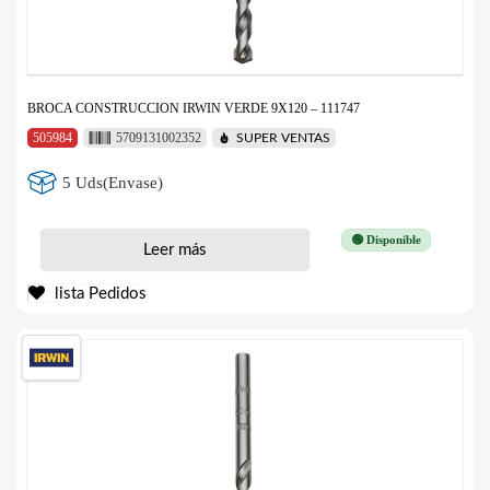
BROCA CONSTRUCCION IRWIN VERDE 9X120 – 111747
505984
5709131002352
SUPER VENTAS
5 Uds(Envase)
🟢 Disponible
Leer más
lista Pedidos