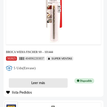
BROCA WIDIA FISCHER S9 – 101444
502825
4048962203837
SUPER VENTAS
5 Uds(Envase)
🟢 Disponible
Leer más
lista Pedidos