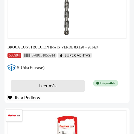
BROCA CONSTRUCCION IRWIN VERDE 8X120 – 281424
505994
5709131055914
SUPER VENTAS
5 Uds(Envase)
🟢 Disponible
Leer más
lista Pedidos