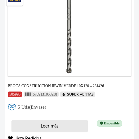
BROCA CONSTRUCCION IRWIN VERDE 10X120 – 281426
505995
5709131055938
SUPER VENTAS
5 Uds(Envase)
🟢 Disponible
Leer más
lista Pedidos