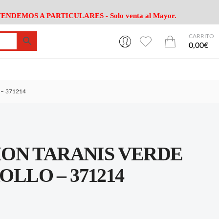
ENDEMOS A PARTICULARES - Solo venta al Mayor.
CARRITO
0
0
esa
Riego
Mobiliario
0,00€
es Cocina
Herramientas Jardín
Maquinaria Jardín
Cultivo
Camping
– 371214
ción
Piscina
Animales
Agrotextiles
enaje
Varios Jardin
esa
Riego
Mobiliario
ON TARANIS VERDE
es Cocina
Herramientas Jardín
Maquinaria Jardín
Cultivo
Camping
OLLO – 371214
ción
Piscina
Animales
Agrotextiles
enaje
Varios Jardin