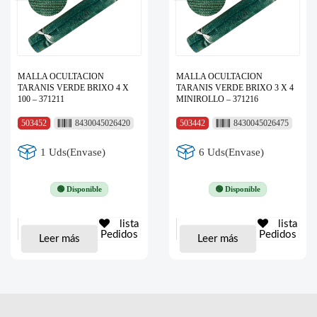
MALLA OCULTACION
MALLA OCULTACION
TARANIS VERDE BRIXO 4 X
TARANIS VERDE BRIXO 3 X 4
100 – 371211
MINIROLLO – 371216
503452
8430045026420
503442
8430045026475
1 Uds(Envase)
6 Uds(Envase)
🟢 Disponible
🟢 Disponible
lista
lista
Pedidos
Pedidos
Leer más
Leer más