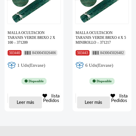
MALLA OCULTACION
MALLA OCULTACION
TARANIS VERDE BRIXO 2 X
TARANIS VERDE BRIXO 4 X 5
100 – 371209
MINIROLLO – 371217
503440
8430045026406
503443
8430045026482
1 Uds(Envase)
6 Uds(Envase)
🟢 Disponible
🟢 Disponible
lista
lista
Pedidos
Pedidos
Leer más
Leer más