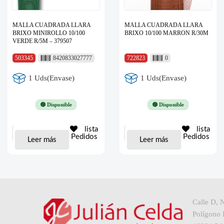
MALLA CUADRADA LLARA
MALLA CUADRADA LLARA
BRIXO MINIROLLO 10/100
BRIXO 10/100 MARRON R/30M
VERDE R/5M – 379507
503345
8420833027777
722823
0
1 Uds(Envase)
1 Uds(Envase)
🟢 Disponible
🟢 Disponible
lista
lista
Pedidos
Pedidos
Leer más
Leer más
Calle D, 
Polígono I