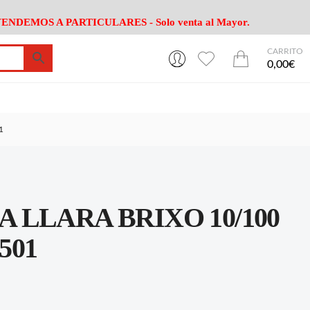
ENDEMOS A PARTICULARES - Solo venta al Mayor.
CARRITO
0
0
esa
Riego
Mobiliario
0,00€
es Cocina
Herramientas Jardín
Maquinaria Jardín
Cultivo
Camping
1
ción
Piscina
Animales
Agrotextiles
enaje
Varios Jardin
esa
Riego
Mobiliario
LLARA BRIXO 10/100
es Cocina
Herramientas Jardín
Maquinaria Jardín
Cultivo
Camping
501
ción
Piscina
Animales
Agrotextiles
enaje
Varios Jardin