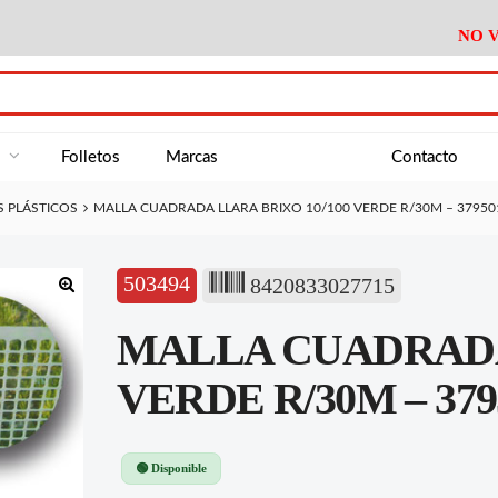
NO V
DA
Medición
Baño
Útiles M
NE
Electricidad
Cocina
Recipient
a
Folletos
Marcas
Contacto
Climatización
Hogar
Limpieza
 PLÁSTICOS
MALLA CUADRADA LLARA BRIXO 10/100 VERDE R/30M – 37950
Tornillería
P.A.E.
Climatiza
AN
Varios Ferreteria
Útiles Cocina
Varios M
A
503494
8420833027715
Material Exposición
Medición
Baño
Útiles M
🔍
MALLA CUADRADA 
Electricidad
Cocina
Recipient
Climatización
Hogar
Limpieza
VERDE R/30M – 379
Tornillería
P.A.E.
Climatiza
Varios Ferreteria
Útiles Cocina
Varios M
🟢 Disponible
Material Exposición