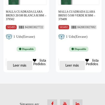
MALLA CUADRADA LLARA
MALLA CUADRADA LLARA
BRIXO 20/100 BLANCA R/30M –
BRIXO 5/100 VERDE R/30M –
379502
379499
503495
8420833027722
503492
8420833027692
1 Uds(Envase)
1 Uds(Envase)
🟢 Disponible
🟢 Disponible
lista
lista
Pedidos
Pedidos
Leer más
Leer más
Síguenos en:
Facebook
Youtube
Linkedin