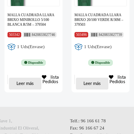
MALLA CUADRADA LLARA
MALLA CUADRADA LLARA
BRIXO MINIROLLO 5/100
BRIXO 20/100 VERDE R/30M –
BLANCA R/5M – 379504
379503
503342
8420833027746
503496
8420833027739
1 Uds(Envase)
1 Uds(Envase)
🟢 Disponible
🟢 Disponible
lista
lista
Pedidos
Pedidos
Leer más
Leer más
Nave 1,
Telf.: 96 166 61 78
ndustrial El Oliveral,
Fax: 96 166 67 24