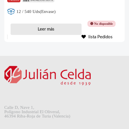
12 / 540 Uds(Envase)
🔴 No disponible
Leer más
lista Pedidos
Calle D, Nave 1,
Polígono Industrial El Oliveral,
46394 Riba-Roja de Turia (Valencia)