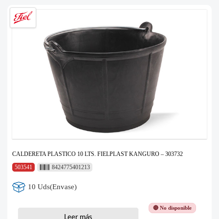
CALDERETA PLASTICO 10 LTS. FIELPLAST KANGURO – 303732
503541
8424775401213
10 Uds(Envase)
🔴 No disponible
Leer más