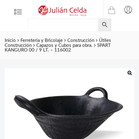
TIENDA
Tienda
Menu
0
ONLINE
Folletos
DE
Marcas
JULIAN
CELDA
Inicio
Ferretería y Bricolaje
Construcción
Útiles
Contacto
Construcción
Capazos y Cubos para obra.
SPART
S.L.
KANGURO 00 / 9 LT. – 116002
Productos
de
ferretería.
🔍