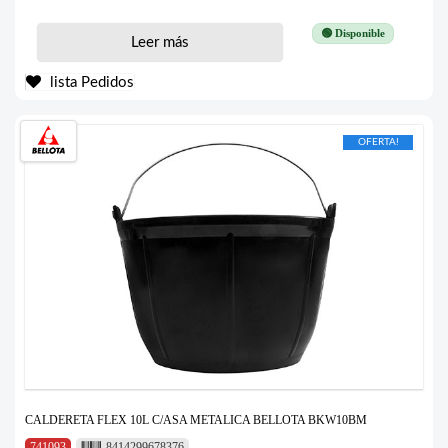
🟢 Disponible
Leer más
lista Pedidos
OFERTA!
CALDERETA FLEX 10L C/ASA METALICA BELLOTA BKW10BM
741093
8414299678376