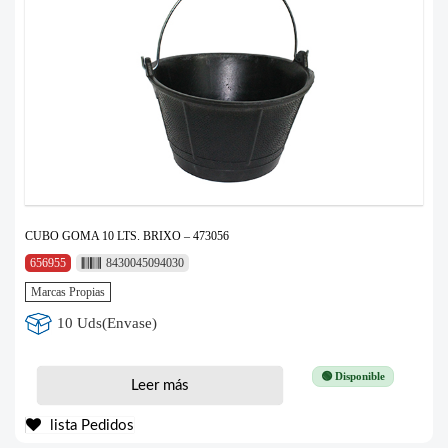
CUBO GOMA 10 LTS. BRIXO – 473056
656955
8430045094030
Marcas Propias
10 Uds(Envase)
🟢 Disponible
Leer más
lista Pedidos