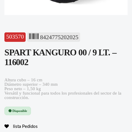
503570
8424775202025
SPART KANGURO 00 / 9 LT. –
116002
Altura cubo – 16 cm
Diámetro superior – 340 mm
Peso neto – 1,50 kg
Versátil y funcional para todos los profesionales del sector de la
construcción.
🟢 Disponible
lista Pedidos