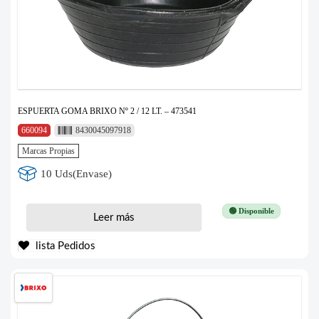
ESPUERTA GOMA BRIXO Nº 2 / 12 LT. – 473541
660094
8430045097918
Marcas Propias
10 Uds(Envase)
🟢 Disponible
Leer más
lista Pedidos