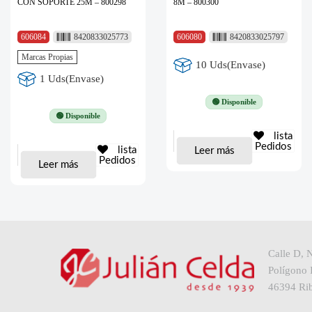
CON SOPORTE 25M – 800298
8M – 800300
606084
8420833025773
606080
8420833025797
Marcas Propias
10 Uds(Envase)
1 Uds(Envase)
🟢 Disponible
🟢 Disponible
lista
Pedidos
lista
Leer más
Pedidos
Leer más
Calle D, 
Polígono I
46394 Rib