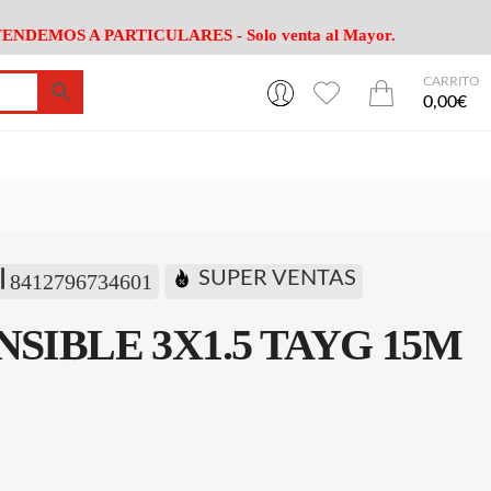
ENDEMOS A PARTICULARES - Solo venta al Mayor.
CARRITO
0
0
esa
Riego
Mobiliario
0,00€
es Cocina
Herramientas Jardín
Maquinaria Jardín
Cultivo
Camping
ción
Piscina
Animales
Agrotextiles
enaje
Varios Jardin
SUPER VENTAS
8412796734601
esa
Riego
Mobiliario
SIBLE 3X1.5 TAYG 15M
es Cocina
Herramientas Jardín
Maquinaria Jardín
Cultivo
Camping
ción
Piscina
Animales
Agrotextiles
enaje
Varios Jardin
s