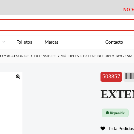
NO V
DA
Medición
Baño
Útiles M
NE
Electricidad
Cocina
Recipient
a
Folletos
Marcas
Contacto
Climatización
Hogar
Limpieza
O Y ACCESORIOS
EXTENSIBLES Y MÚLTIPLES
EXTENSIBLE 3X1.5 TAYG 15M
Tornillería
P.A.E.
Climatiza
AN
Varios Ferreteria
Útiles Cocina
Varios M
A
503857
Material Exposición
Medición
Baño
Útiles M
🔍
EXTEN
Electricidad
Cocina
Recipient
Climatización
Hogar
Limpieza
Tornillería
P.A.E.
Climatiza
🟢 Disponible
Varios Ferreteria
Útiles Cocina
Varios M
lista Pedido
Material Exposición