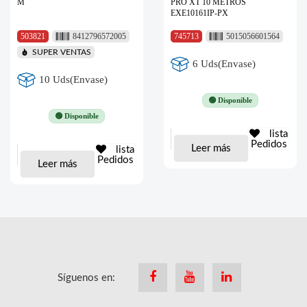
M
PRO XT 10 METROS
EXE10161IP-PX
503821
8412796572005
745713
5015056601564
SUPER VENTAS
6 Uds(Envase)
10 Uds(Envase)
🟢 Disponible
🟢 Disponible
lista
Pedidos
Leer más
lista
Pedidos
Leer más
Síguenos en:
Facebook
Youtube
Linkedin