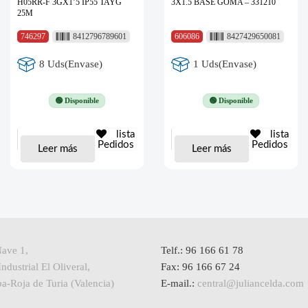
H05RR-F 3GX1’5 IP55 TAYG
3X1.5 BASE GOMA – 331210
25M
746297
8412796789601
606086
8427429650081
8 Uds(Envase)
1 Uds(Envase)
🟢 Disponible
🟢 Disponible
lista
lista
Pedidos
Pedidos
Leer más
Leer más
Nave 1,
Telf.: 96 166 61 78
ndustrial El Oliveral,
Fax: 96 166 67 24
a-Roja de Turia (Valencia)
E-mail.:
central@juliancelda.com