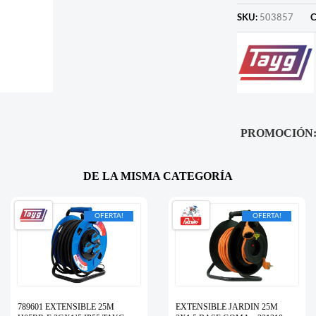
SKU:
503857
C
PROMOCIÓN
DE LA MISMA CATEGORÍA
OFERTA!
OFERTA!
789601 EXTENSIBLE 25M
EXTENSIBLE JARDIN 25M