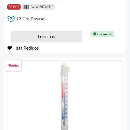
503933
8414058740313
12 Uds(Envase)
🟢 Disponible
Leer más
lista Pedidos