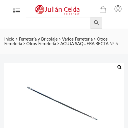
TIENDA
Tienda
Menu
0
ONLINE
Folletos
DE
Marcas
JULIAN
CELDA
Contacto
Inicio
Ferretería y Bricolaje
Varios Ferreteria
Otros
Ferretería
Otros Ferreteria
AGUJA SAQUERA RECTA Nº 5
S.L.
Productos
de
ferretería.
🔍