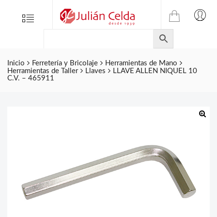
TIENDA
Tienda
Menu
0
ONLINE
Folletos
DE
Marcas
JULIAN
CELDA
Inicio
Ferretería y Bricolaje
Herramientas de Mano
Contacto
Herramientas de Taller
Llaves
LLAVE ALLEN NIQUEL 10
S.L.
C.V. – 465911
Productos
de
ferretería.
🔍