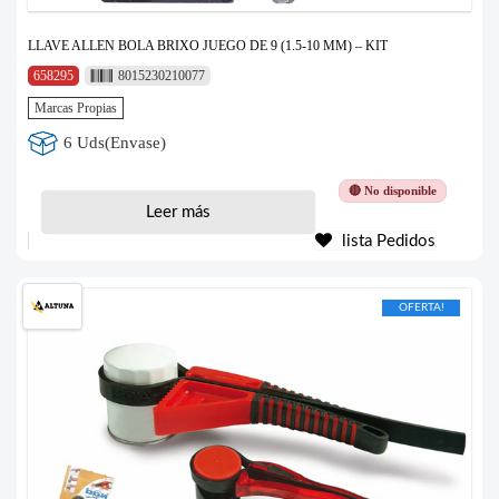
LLAVE ALLEN BOLA BRIXO JUEGO DE 9 (1.5-10 MM) – KIT
658295
8015230210077
Marcas Propias
6 Uds(Envase)
🔴 No disponible
Leer más
lista Pedidos
OFERTA!