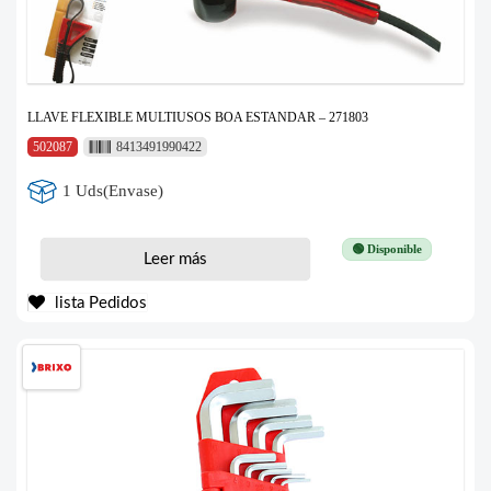
LLAVE FLEXIBLE MULTIUSOS BOA ESTANDAR – 271803
502087
8413491990422
1 Uds(Envase)
🟢 Disponible
Leer más
lista Pedidos