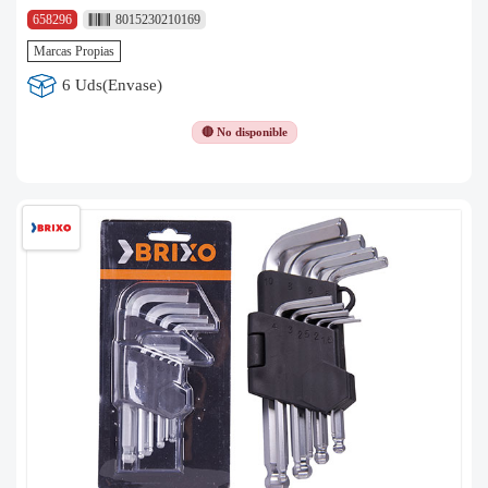
658296
8015230210169
Marcas Propias
6 Uds(Envase)
🔴 No disponible