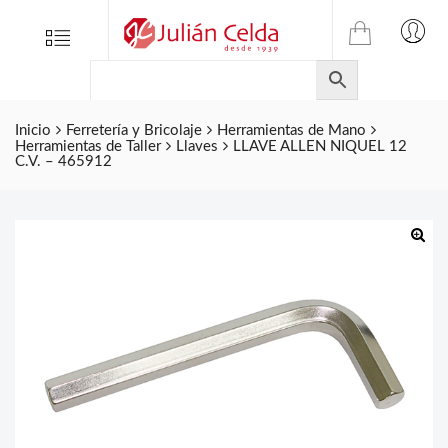
TIENDA
Tienda
Menu
0
ONLINE
Folletos
DE
Marcas
JULIAN
CELDA
Inicio
Ferretería y Bricolaje
Herramientas de Mano
Contacto
Herramientas de Taller
Llaves
LLAVE ALLEN NIQUEL 12
S.L.
C.V. – 465912
Productos
de
ferretería.
🔍