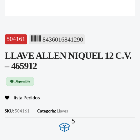
504161
8436016841290
LLAVE ALLEN NIQUEL 12 C.V.
– 465912
🟢 Disponible
lista Pedidos
SKU:
504161
Categoría:
Llaves
5