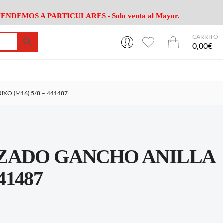
ENDEMOS A PARTICULARES - Solo venta al Mayor.
CARRITO
0
0
esa
Riego
Mobiliario
0,00€
es Cocina
Herramientas Jardín
Maquinaria Jardín
Cultivo
Camping
XO (M16) 5/8 – 441487
ción
Piscina
Animales
Agrotextiles
enaje
Varios Jardin
esa
Riego
Mobiliario
ZADO GANCHO ANILLA
es Cocina
Herramientas Jardín
Maquinaria Jardín
Cultivo
Camping
41487
ción
Piscina
Animales
Agrotextiles
enaje
Varios Jardin