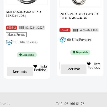
ANILLA SOLDADA BRIXO
ESLABON CADENA C/ROSCA
5.5X33 (4 UDS.)
BRIXO 6 MM – 441463
659542
8015234142527
655785
8429578739068
Marcas Propias
60 Uds(Envase)
30 Uds(Envase)
🟢 Disponible
🟢 Disponible
lista
lista
Pedidos
Leer más
Pedidos
Leer más
Nave 1,
Telf.: 96 166 61 78