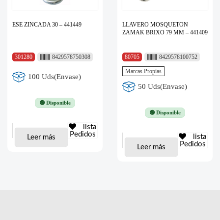
ESE ZINCADA 30 – 441449
LLAVERO MOSQUETON
ZAMAK BRIXO 79 MM – 441409
301280
8429578750308
80705
8429578100752
Marcas Propias
100 Uds(Envase)
50 Uds(Envase)
🟢 Disponible
🟢 Disponible
lista
Pedidos
lista
Leer más
Pedidos
Leer más