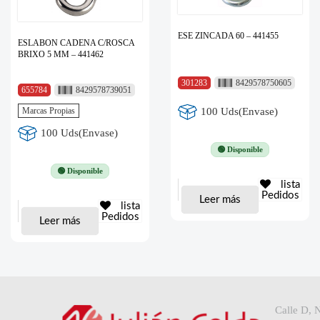
ESE ZINCADA 60 – 441455
ESLABON CADENA C/ROSCA
BRIXO 5 MM – 441462
301283
8429578750605
655784
8429578739051
Marcas Propias
100 Uds(Envase)
100 Uds(Envase)
🟢 Disponible
🟢 Disponible
lista
Pedidos
Leer más
lista
Pedidos
Leer más
Calle D, 