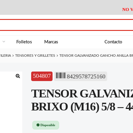
NO V
DA
Medición
Baño
Útiles M
NE
Electricidad
Cocina
Recipient
a
Folletos
Marcas
Contacto
Climatización
Hogar
Limpieza
ILERIA
TENSORES Y GRILLETES
TENSOR GALVANIZADO GANCHO ANILLA BRI
Tornillería
P.A.E.
Climatiza
AN
Varios Ferreteria
Útiles Cocina
Varios M
A
504807
8429578725160
Material Exposición
Medición
Baño
Útiles M
🔍
TENSOR GALVANI
Electricidad
Cocina
Recipient
Climatización
Hogar
Limpieza
BRIXO (M16) 5/8 – 4
Tornillería
P.A.E.
Climatiza
Varios Ferreteria
Útiles Cocina
Varios M
🟢 Disponible
Material Exposición