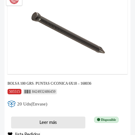
BOLSA 100 GRS. PUNTAS C/CONICA 6X18 – 168036
505515
8424932486459
20 Uds(Envase)
🟢 Disponible
Leer más
lista Pedidos