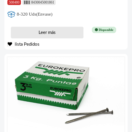
508480
8430045001861
8-320 Uds(Envase)
🟢 Disponible
Leer más
lista Pedidos