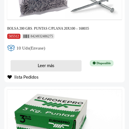
BOLSA 200 GRS. PUNTAS C/PLANA 20X100 – 168035
505512
8424932486275
10 Uds(Envase)
🟢 Disponible
Leer más
lista Pedidos