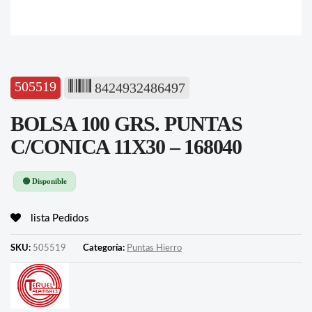
505519
8424932486497
BOLSA 100 GRS. PUNTAS
C/CONICA 11X30 – 168040
🟢 Disponible
lista Pedidos
SKU:
505519
Categoría:
Puntas Hierro