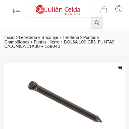
TIENDA
Tienda
Menu
0
ONLINE
Folletos
DE
Marcas
JULIAN
CELDA
Inicio
Ferretería y Bricolaje
Trefilería
Puntas y
Contacto
Grampillones
Puntas Hierro
BOLSA 100 GRS. PUNTAS
S.L.
C/CONICA 11X30 – 168040
Productos
de
ferretería.
🔍