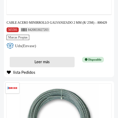
CABLE ACERO MINIRROLLO GALVANIZADO 2 MM (R/ 25M) – 800429
505591
8420833027203
Marcas Propias
Uds(Envase)
🟢 Disponible
Leer más
lista Pedidos