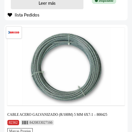
🟢 Disponible
Leer más
lista Pedidos
CABLE ACERO GALVANIZADO (R/100M) 5 MM 6X7-1 – 800425
82362
8420833027166
Marcas Propias