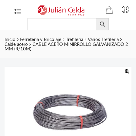
TIENDA
Tienda
Menu
0
ONLINE
Folletos
DE
Marcas
JULIAN
CELDA
Inicio
Ferretería y Bricolaje
Trefilería
Varios Trefileria
Contacto
Cable acero
CABLE ACERO MINIRROLLO GALVANIZADO 2
S.L.
MM (R/10M)
Productos
de
ferretería.
🔍