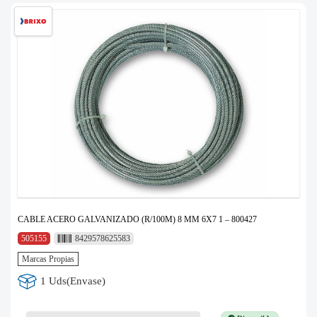
CABLE ACERO GALVANIZADO (R/100M) 8 MM 6X7 1 – 800427
505155
8429578625583
Marcas Propias
1 Uds(Envase)