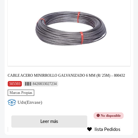
CABLE ACERO MINIRROLLO GALVANIZADO 6 MM (R/ 25M) – 800432
505593
8420833027234
Marcas Propias
Uds(Envase)
🔴 No disponible
Leer más
lista Pedidos