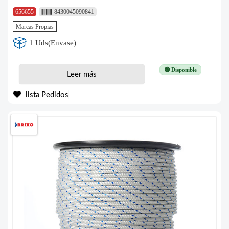
656655
8430045090841
Marcas Propias
1 Uds(Envase)
🟢 Disponible
Leer más
lista Pedidos