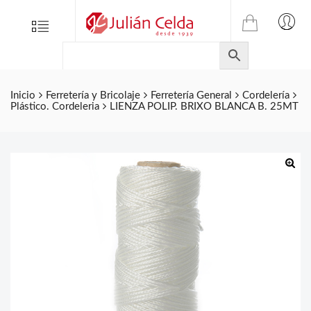
TIENDA
Tienda
Menu
0
ONLINE
Folletos
DE
Marcas
JULIAN
CELDA
Contacto
Inicio
Ferretería y Bricolaje
Ferretería General
Cordelería
Plástico. Cordeleria
LIENZA POLIP. BRIXO BLANCA B. 25MT
S.L.
Productos
de
ferretería.
🔍