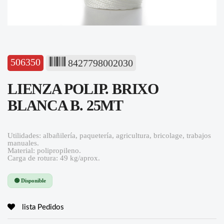
506350
8427798002030
LIENZA POLIP. BRIXO
BLANCA B. 25MT
Utilidades: albañilería, paquetería, agricultura, bricolage, trabajos
manuales.
Material: polipropileno.
Carga de rotura: 49 kg/aprox.
🟢 Disponible
lista Pedidos