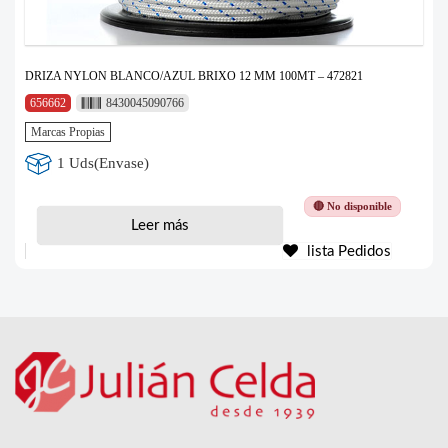
DRIZA NYLON BLANCO/AZUL BRIXO 12 MM 100MT – 472821
656662
8430045090766
Marcas Propias
1 Uds(Envase)
🔴 No disponible
Leer más
lista Pedidos