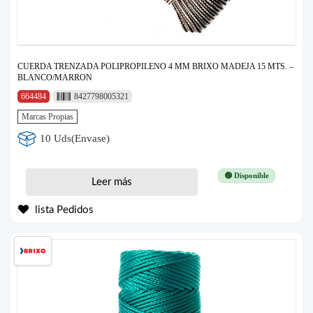
CUERDA TRENZADA POLIPROPILENO 4 MM BRIXO MADEJA 15 MTS. –
BLANCO/MARRON
664484
8427798005321
Marcas Propias
10 Uds(Envase)
🟢 Disponible
Leer más
lista Pedidos