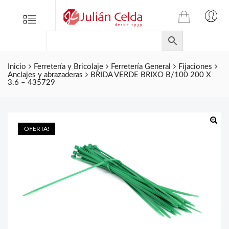
TIENDA
Tienda
Menu
0
ONLINE
Folletos
DE
Marcas
JULIAN
CELDA
Inicio
Ferretería y Bricolaje
Ferretería General
Fijaciones
Contacto
Anclajes y abrazaderas
BRIDA VERDE BRIXO B/100 200 X
S.L.
3.6 – 435729
Productos
de
ferretería.
OFERTA!
🔍