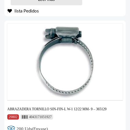
lista Pedidos
ABRAZADERA TORNILLO SIN-FIN-L W-1 12/22 MM- 9 – 365129
29802
4043171051927
200 Uds(Envase)