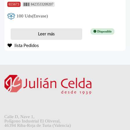
655673
8423533209207
100 Uds(Envase)
🟢 Disponible
Leer más
lista Pedidos
Calle D, Nave 1,
Polígono Industrial El Oliveral,
46394 Riba-Roja de Turia (Valencia)