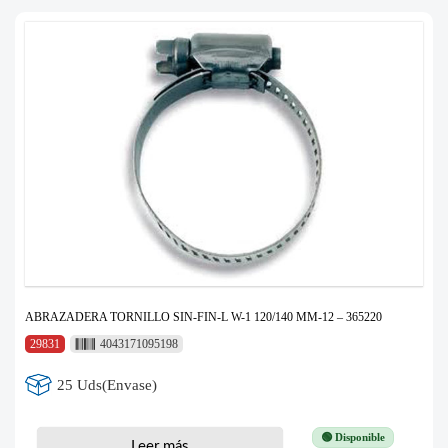
ABRAZADERA TORNILLO SIN-FIN-L W-1 120/140 MM-12 – 365220
29831
4043171095198
25 Uds(Envase)
🟢 Disponible
Leer más