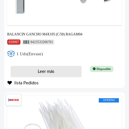
BALANCIN GANCHO M4X105 (C/50) BAGAM04
659997
8423533206701
1 Uds(Envase)
🟢 Disponible
Leer más
lista Pedidos
OFERTA!