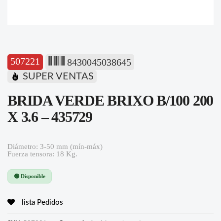
507221
8430045038645
SUPER VENTAS
BRIDA VERDE BRIXO B/100 200
X 3.6 – 435729
Diámetro: 3-50 mm (mín-máx)
Fuerza tensora: 18 Kg.
🟢 Disponible
lista Pedidos