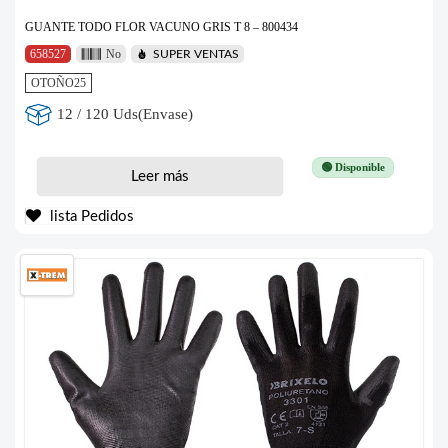
GUANTE TODO FLOR VACUNO GRIS T 8 – 800434
658527
No
SUPER VENTAS
OTOÑO25
12 / 120 Uds(Envase)
🟢 Disponible
Leer más
lista Pedidos