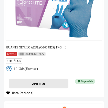
GUANTE NITRILO AZUL (C/100 UDS) T / G – L
659251
8436026717677
OTOÑO25
10 Uds(Envase)
🟢 Disponible
Leer más
lista Pedidos