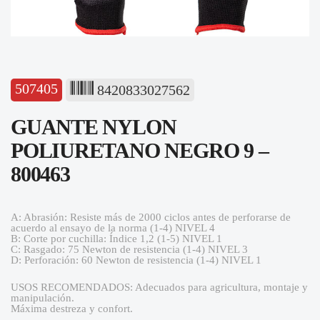
507405
8420833027562
GUANTE NYLON
POLIURETANO NEGRO 9 –
800463
A: Abrasión: Resiste más de 2000 ciclos antes de perforarse de
acuerdo al ensayo de la norma (1-4) NIVEL 4
B: Corte por cuchilla: Índice 1,2 (1-5) NIVEL 1
C: Rasgado: 75 Newton de resistencia (1-4) NIVEL 3
D: Perforación: 60 Newton de resistencia (1-4) NIVEL 1
USOS RECOMENDADOS: Adecuados para agricultura, montaje y
manipulación.
Máxima destreza y confort.