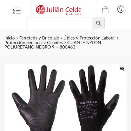
TIENDA
Tienda
Menu
0
ONLINE
Folletos
DE
Marcas
JULIAN
CELDA
Inicio
Ferretería y Bricolaje
Útiles y Protección Laboral
Contacto
Protección personal
Guantes
GUANTE NYLON
S.L.
POLIURETANO NEGRO 9 – 800463
Productos
de
ferretería.
🔍