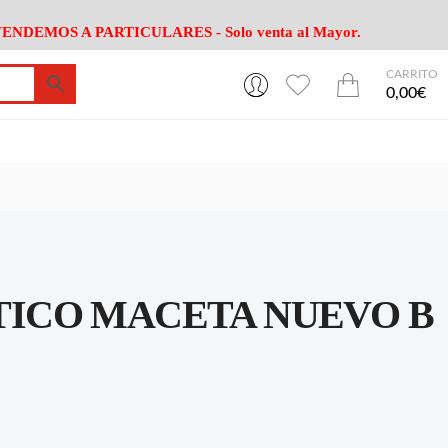
ENDEMOS A PARTICULARES - Solo venta al Mayor.
CARRITO
0
0
esa
Riego
Mobiliario
0,00€
es Cocina
Herramientas Jardín
Maquinaria Jardín
Cultivo
Camping
ción
Piscina
Animales
Agrotextiles
enaje
Varios Jardin
esa
Riego
Mobiliario
ICO MACETA NUEVO B
es Cocina
Herramientas Jardín
Maquinaria Jardín
Cultivo
Camping
ción
Piscina
Animales
Agrotextiles
enaje
Varios Jardin