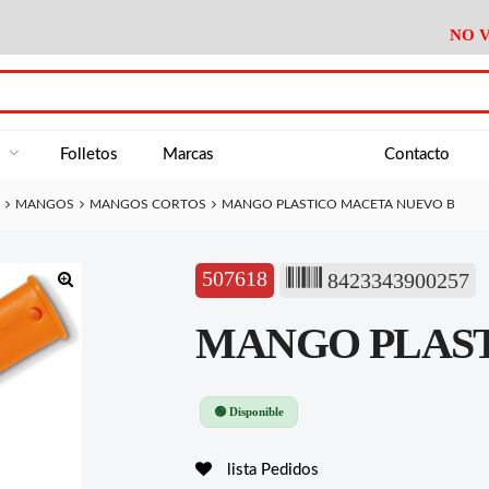
NO V
DA
Medición
Baño
Útiles M
NE
Electricidad
Cocina
Recipient
a
Folletos
Marcas
Contacto
Climatización
Hogar
Limpieza
MANGOS
MANGOS CORTOS
MANGO PLASTICO MACETA NUEVO B
Tornillería
P.A.E.
Climatiza
AN
Varios Ferreteria
Útiles Cocina
Varios M
A
507618
8423343900257
Material Exposición
Medición
Baño
Útiles M
🔍
MANGO PLAST
Electricidad
Cocina
Recipient
Climatización
Hogar
Limpieza
Tornillería
P.A.E.
Climatiza
🟢 Disponible
Varios Ferreteria
Útiles Cocina
Varios M
lista Pedidos
Material Exposición