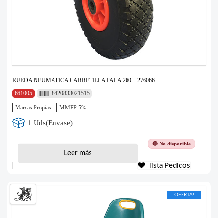
RUEDA NEUMATICA CARRETILLA PALA 260 – 276066
661005
8420833021515
Marcas Propias
MMPP 5%
1 Uds(Envase)
🔴 No disponible
Leer más
lista Pedidos
OFERTA!