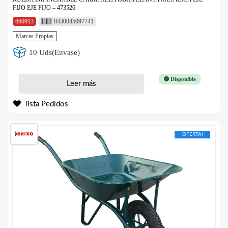
FIJO EJE FIJO – 473526
660913
8430045097741
Marcas Propias
10 Uds(Envase)
🟢 Disponible
Leer más
lista Pedidos
OFERTA!