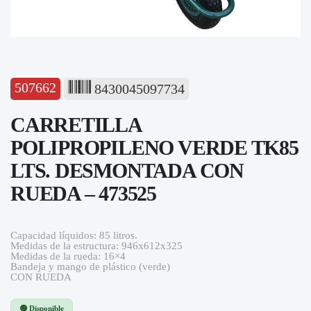
507662
8430045097734
CARRETILLA
POLIPROPILENO VERDE TK85
LTS. DESMONTADA CON
RUEDA – 473525
Capacidad líquidos: 85 litros.
Medidas de la estructura: 946x612x325
Medidas de la rueda: 16×4
Bandeja y mango de plástico (verde)
CON RUEDA
🟢 Disponible