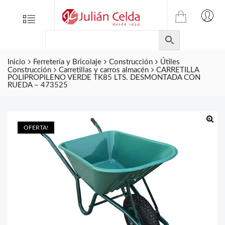
TIENDA
Tienda
Menu
0
ONLINE
Folletos
DE
Marcas
JULIAN
Inicio
Ferretería y Bricolaje
Construcción
Útiles
CELDA
Contacto
Construcción
Carretillas y carros almacén
CARRETILLA
POLIPROPILENO VERDE TK85 LTS. DESMONTADA CON
S.L.
RUEDA – 473525
Productos
de
ferretería.
OFERTA!
🔍