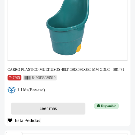
CARRO PLASTICO MULTIUSOS 48LT 530X570X885 MM GDLC – 801471
747205
8420833039510
1 Uds(Envase)
🟢 Disponible
Leer más
lista Pedidos