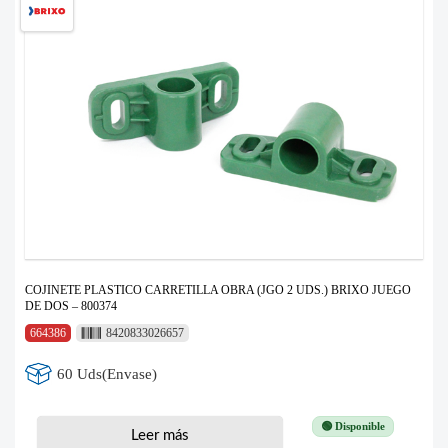
COJINETE PLASTICO CARRETILLA OBRA (JGO 2 UDS.) BRIXO JUEGO
DE DOS – 800374
664386
8420833026657
60 Uds(Envase)
🟢 Disponible
Leer más