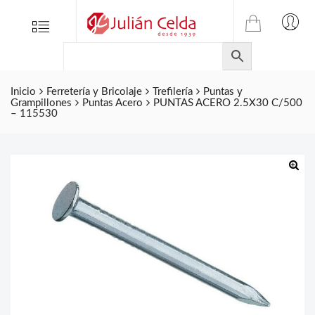
TIENDA
Tienda
Menu
0
ONLINE
Folletos
DE
Marcas
JULIAN
CELDA
Inicio
Ferretería y Bricolaje
Trefilería
Puntas y
Contacto
Grampillones
Puntas Acero
PUNTAS ACERO 2.5X30 C/500
S.L.
– 115530
Productos
de
ferretería.
🔍