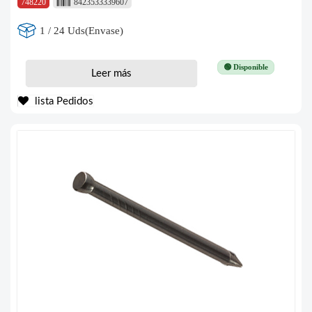
748220
8423533339607
1 / 24 Uds(Envase)
🟢 Disponible
Leer más
lista Pedidos