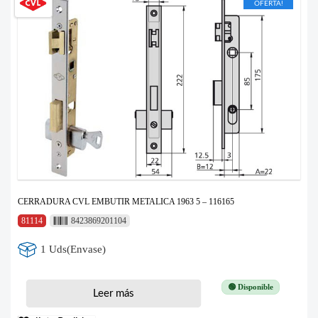
OFERTA!
CERRADURA CVL EMBUTIR METALICA 1963 5 – 116165
81114
8423869201104
1 Uds(Envase)
🟢 Disponible
Leer más