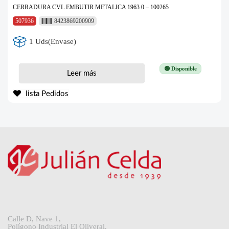
CERRADURA CVL EMBUTIR METALICA 1963 0 – 100265
507936
8423869200909
1 Uds(Envase)
🟢 Disponible
Leer más
lista Pedidos
Calle D, Nave 1,
Polígono Industrial El Oliveral,