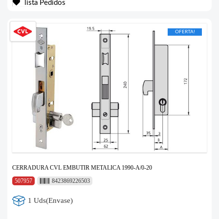
lista Pedidos
OFERTA!
CERRADURA CVL EMBUTIR METALICA 1990-A/0-20
507957
8423869226503
1 Uds(Envase)