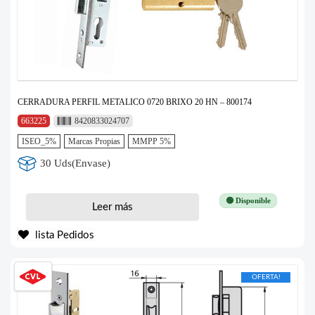
CERRADURA PERFIL METALICO 0720 BRIXO 20 HN – 800174
663225
8420833024707
ISEO_5%
Marcas Propias
MMPP 5%
30 Uds(Envase)
🟢 Disponible
Leer más
lista Pedidos
OFERTA!