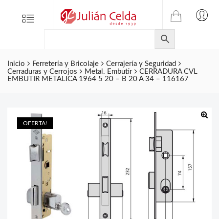
TIENDA
Tienda
Menu
0
ONLINE
Folletos
DE
Marcas
JULIAN
CELDA
Inicio
Ferretería y Bricolaje
Cerrajería y Seguridad
Contacto
Cerraduras y Cerrojos
Metal. Embutir
CERRADURA CVL
S.L.
EMBUTIR METALICA 1964 5 20 – B 20 A 34 – 116167
Productos
de
ferretería.
OFERTA!
🔍