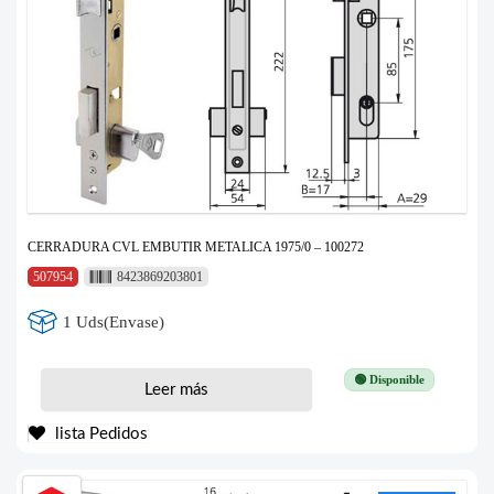
CERRADURA CVL EMBUTIR METALICA 1975/0 – 100272
507954
8423869203801
1 Uds(Envase)
🟢 Disponible
Leer más
lista Pedidos