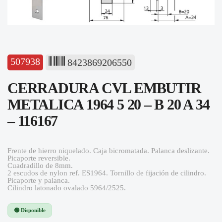
507938
8423869206550
CERRADURA CVL EMBUTIR
METALICA 1964 5 20 – B 20 A 34
– 116167
Frente de hierro niquelado. Caja bicromatada. Palanca deslizante.
Picaporte reversible.
Cuadradillo de 8mm.
2 escudos de nylon ref. ES1964. Tornillo de fijación de cilindro.
Picaporte y palanca.
Cilindro latonado ovalado 5964/2525.
🟢 Disponible